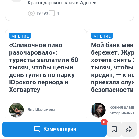
Краснодарского края и Адыгеи
19 493
4
МНЕНИЕ
МНЕНИЕ
«Сливочное пиво
Мой банк меня
разочаровало»:
бережет. Журн
туристы заплатили 60
хотела снять 2
тысяч, чтобы целый
тысяч, чтобы п
день гулять по парку
кредит, — к не
Юрского периода и
приехала служ
Хогвартсу
безопасности
Ксения Владим
Яна Шаламова
Автор мнения
0
Комментарии
РЕКОМЕНДУЕМ