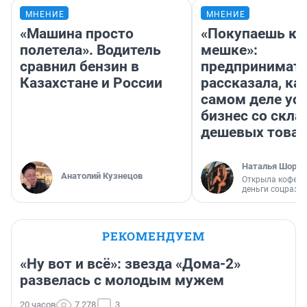
МНЕНИЕ
МНЕНИЕ
«Машина просто
«Покупаешь ко
полетела». Водитель
мешке»:
сравнил бензин в
предпринимат
Казахстане и России
рассказала, как
самом деле ус
бизнес со скл
дешевых това
Наталья Шорох
Анатолий Кузнецов
Открыла кофейн
деньги соцразв
РЕКОМЕНДУЕМ
«Ну вот и всё»: звезда «Дома-2»
развелась с молодым мужем
20 часов
7 278
3