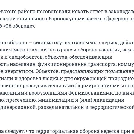
вского района посоветовали искать ответ в законодат
 «территориальная оборона» упоминается в федеральн
96 «Об обороне»:
ая оборона — система осуществляемых в период дейс
ения мероприятий по охране и обороне военных, важ
х и спецобъектов, объектов, обеспечивающих
сть населения, функционирование транспорта, комм
тов энергетики. Объектов, представляющих повышенн
жизни и здоровья людей и для окружающей природной
иверсионно-разведывательными формированиями ино
незаконными вооруженными формированиями, по выя
ю, пресечению, минимизации и (или) ликвидации
 диверсионной, разведывательной и террористическо
на следует, что территориальная оборона ведется при