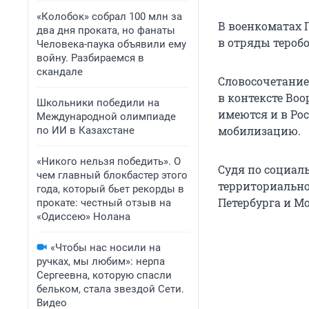
«Колобок» собрал 100 млн за
В военкоматах 
два дня проката, но фанаты
в отряды теробо
Человека-паука объявили ему
войну. Разбираемся в
скандале
Словосочетание
в контексте Во
Школьники победили на
имеются и в Рос
Международной олимпиаде
мобилизацию.
по ИИ в Казахстане
«Никого нельзя победить». О
Судя по социал
чем главный блокбастер этого
территориально
года, который бьет рекорды в
Петербурга и М
прокате: честный отзыв на
«Одиссею» Нолана
«Чтобы нас носили на
ручках, мы любим»: нерпа
Сергеевна, которую спасли
бельком, стала звездой Сети.
Видео