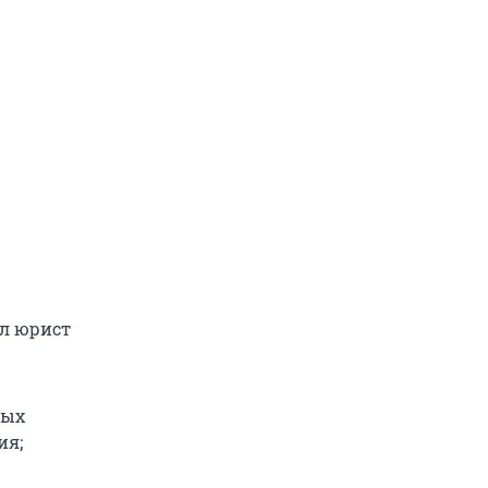
ыл юрист
ных
ия;