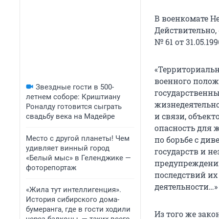
В военкомате Не
Действительно,
№ 61 от 31.05.19
«Территориальн
военного полож
Звездные гости в 500-
государственны
летнем соборе: Криштиану
жизнедеятельно
Роналду готовится сыграть
и связи, объек
свадьбу века на Мадейре
опасность для 
Место с другой планеты! Чем
по борьбе с д
удивляет винный город
государств и 
«Белый мыс» в Геленджике —
предупреждени
фоторепортаж
последствий их
деятельности…»
«Жила тут интеллигенция».
История сибирского дома-
бумеранга, где в гости ходили
Из того же зако