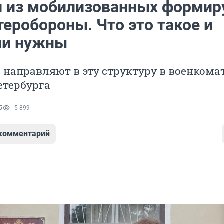
и из мобилизованных форми
еробороны. Что это такое и
ни нужны
 направляют в эту структуру в военкома
етербурга
5
5 899
 комментарий