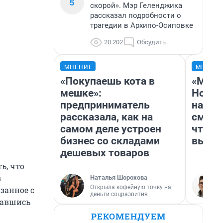
5
скорой». Мэр Геленджика
рассказал подробности о
трагедии в Архипо-Осиповке
20 202
Обсудить
МНЕНИЕ
МНЕНИ
«Покупаешь кота в
«Мы в
мешке»:
Нолан
предприниматель
настр
рассказала, как на
смотр
самом деле устроен
чтобы
бизнес со складами
выгля
дешевых товаров
ь, что
в
Наталья Шорохова
Открыла кофейную точку на
занное с
деньги соцразвития
давшись
РЕКОМЕНДУЕМ