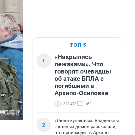
ТОП 5
«Накрылись
1
лежаками». Что
говорят очевидцы
об атаке БПЛА с
погибшими в
Архипо-Осиповке
223 479
162
«Люди купаются». Владельцы
2
гостевых домов рассказали,
что происходит в Архипо-