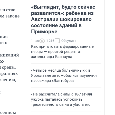
«Выглядит, будто сейчас
ельстве.
развалится»: ребенка из
ом законе
Австралии шокировало
состояние зданий в
Приморье
твия
1 час
1 216
Обсудить
ных
Как приготовить фаршированные
перцы — простой рецепт от
уникаций
жительницы Барнаула
ую
 среды,
«Четыре месяца больничных»: в
странных
Ярославле автомобилист изувечил
влению,
пассажира «Яавтобуса»
й
«Не рассчитала силы»: 18-летняя
ужурка пыталась успокоить
трехмесячного сына и убила его
 военном