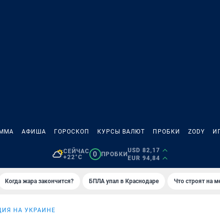
АММА
АФИША
ГОРОСКОП
КУРСЫ ВАЛЮТ
ПРОБКИ
ZODY
И
USD 82,17
СЕЙЧАС
0
ПРОБКИ
+22°C
EUR 94,84
Когда жара закончится?
БПЛА упал в Краснодаре
Что строят на 
ИЯ НА УКРАИНЕ