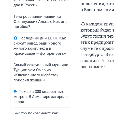
через балконы, — таких всего
положении, кот
два в России
в Военном коми
Тело россиянки нашли во
Французских Альпах. Как она
«В каждом круп
погибла?
который будет 
будут полки те
Последние дни МЖК. Как
этих предприяти
сносят завод ради нового
служить опреде
жилого комплекса в
Краснодаре — фоторепортаж
Петербурга. Эт
заданию. То ест
Самый сексуальный мужчина
военкомате.
Турции: чем Омер из
«Клюквенного щербета»
покорил женщин
Пожар в 300 квадратных
метров. В Армавире загорелся
склад
Быстро покраснеют: как