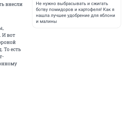
Не нужно выбрасывать и сжигать
ть внесли
ботву помидоров и картофеля! Как я
нашла лучшее удобрение для яблони
и малины
ы,
 И вот
ороной
. То есть
т-
ионному