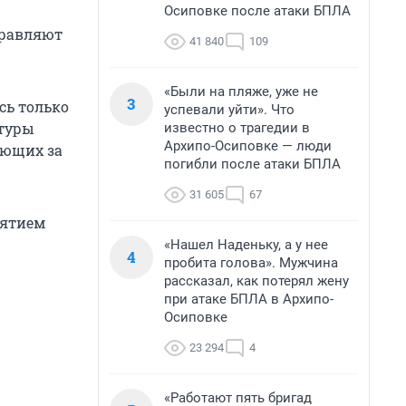
Осиповке после атаки БПЛА
правляют
41 840
109
«Были на пляже, уже не
3
сь только
успевали уйти». Что
ктуры
известно о трагедии в
Архипо-Осиповке — люди
ающих за
погибли после атаки БПЛА
31 605
67
нятием
«Нашел Наденьку, а у нее
4
пробита голова». Мужчина
рассказал, как потерял жену
при атаке БПЛА в Архипо-
Осиповке
23 294
4
«Работают пять бригад