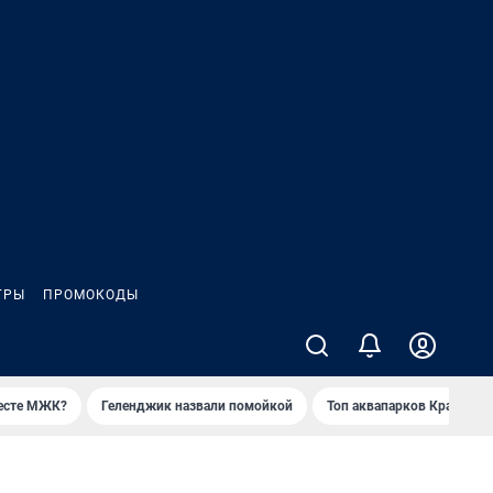
ГРЫ
ПРОМОКОДЫ
месте МЖК?
Геленджик назвали помойкой
Топ аквапарков Краснода