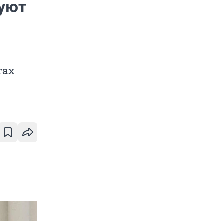
руют
тах