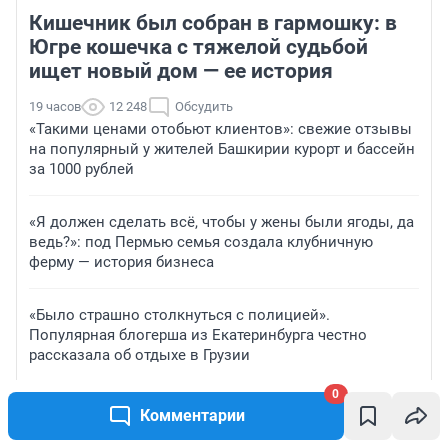
Кишечник был собран в гармошку: в
Югре кошечка с тяжелой судьбой
ищет новый дом — ее история
19 часов
12 248
Обсудить
«Такими ценами отобьют клиентов»: свежие отзывы
на популярный у жителей Башкирии курорт и бассейн
за 1000 рублей
«Я должен сделать всё, чтобы у жены были ягоды, да
ведь?»: под Пермью семья создала клубничную
ферму — история бизнеса
«Было страшно столкнуться с полицией».
Популярная блогерша из Екатеринбурга честно
рассказала об отдыхе в Грузии
0
Сыграем в «Ромашку»? Простая головоломка,
Комментарии
которая взбодрит мозг не хуже кофе