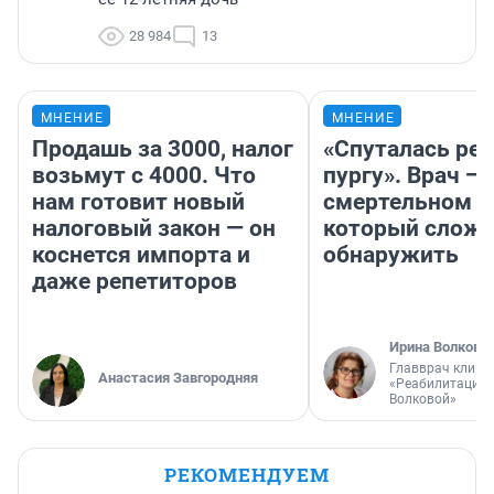
28 984
13
МНЕНИЕ
МНЕНИЕ
Продашь за 3000, налог
«Спуталась реч
возьмут с 4000. Что
пургу». Врач — 
нам готовит новый
смертельном д
налоговый закон — он
который слож
коснется импорта и
обнаружить
даже репетиторов
Ирина Волкова
Главврач клини
Анастасия Завгородняя
«Реабилитация 
Волковой»
РЕКОМЕНДУЕМ