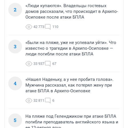
«Люди купаются». Владельцы гостевых
2
домов рассказали, что происходит в Архипо-
Осиповке после атаки БПЛА
42 773
110
«Были на пляже, уже не успевали уйти». Что
3
известно о трагедии в Архипо-Осиповке —
люди погибли после атаки БПЛА
33 937
67
«Нашел Наденьку, а у нее пробита голова».
4
Мужчина рассказал, как потерял жену при
атаке БПЛА в Архипо-Осиповке
32 811
6
На пляже под Геленджиком при атаке БПЛА
5
погибли преподаватель английского языка и
ее 12-летняя дочь