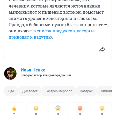
чечевицу, которые являются источниками
аминокислот и пищевых волокон, помогают
снижать уровень холестерина и глюкозы.
Правда, с бобовыми нужно быть осторожнее —
они входят в
список продуктов, которые
приводят к вздутию
.
Илья Ненко
Шеф-редактор evergreen-редакции
Еда
Диетолог
Гастроэнтеролог
Завтрак
Яичница
2
0
0
0
0