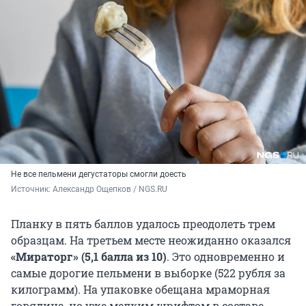
Не все пельмени дегустаторы смогли доесть
Источник: 
Александр Ощепков / NGS.RU
Планку в пять баллов удалось преодолеть трем
образцам. На третьем месте неожиданно оказался
«Мираторг» (5,1 балла из 10)
.
Это одновременно и
самые дорогие пельмени в выборке
(522 рубля за
килограмм). На упаковке обещана мраморная
говядина, но уже мелким шрифтом в составе