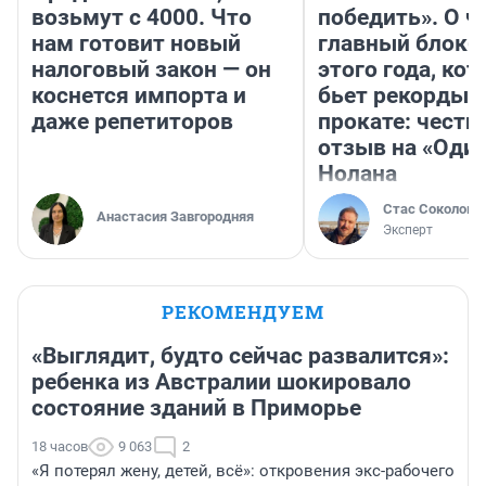
возьмут с 4000. Что
победить». О ч
нам готовит новый
главный блокб
налоговый закон — он
этого года, ко
коснется импорта и
бьет рекорды 
даже репетиторов
прокате: честн
отзыв на «Оди
Нолана
Стас Соколов
Анастасия Завгородняя
Эксперт
РЕКОМЕНДУЕМ
«Выглядит, будто сейчас развалится»:
ребенка из Австралии шокировало
состояние зданий в Приморье
18 часов
9 063
2
«Я потерял жену, детей, всё»: откровения экс-рабочего