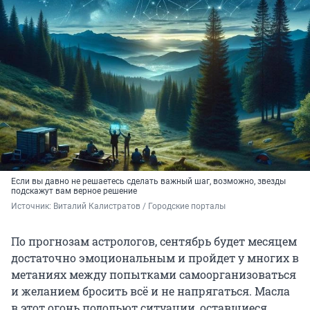
Если вы давно не решаетесь сделать важный шаг, возможно, звезды
подскажут вам верное решение
Источник: 
Виталий Калистратов / Городские порталы
По прогнозам астрологов, сентябрь будет месяцем
достаточно эмоциональным и пройдет у многих в
метаниях между попытками самоорганизоваться
и желанием бросить всё и не напрягаться. Масла
в этот огонь подольют ситуации, оставшиеся