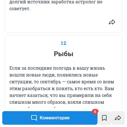
долгий источник заработка астролог не
советует.
12
Рыбы
Если за последние полгода в вашу жизнь
вошли новые люди, появились новые
ситуации, то сентябрь — самое время со всем
этим разобраться и понять, кто есть кто. Вам
начнет казаться, что вы примерили на себя
слишком много образов, взяли слишком
много обязанностей, повесили огромную
0
ответственность и за этим всем потеряли
Комментарии
себя.