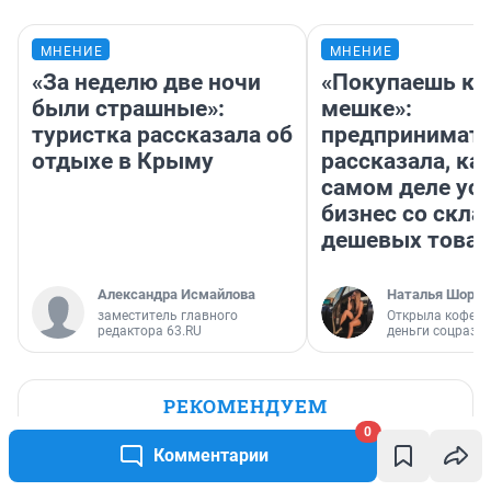
МНЕНИЕ
МНЕНИЕ
«За неделю две ночи
«Покупаешь ко
были страшные»:
мешке»:
туристка рассказала об
предпринимат
отдыхе в Крыму
рассказала, как
самом деле ус
бизнес со скл
дешевых това
Александра Исмайлова
Наталья Шорох
заместитель главного
Открыла кофейн
редактора 63.RU
деньги соцразв
РЕКОМЕНДУЕМ
0
Питерский блогер сбегает от
Комментарии
городской суеты в деревню