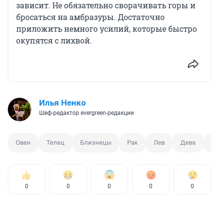
зависит. Не обязательно сворачивать горы и
бросаться на амбразуры. Достаточно
приложить немного усилий, которые быстро
окупятся с лихвой.
Илья Ненко
Шеф-редактор evergreen-редакции
Овен
Телец
Близнецы
Рак
Лев
Дева
Ве
0
0
0
0
0