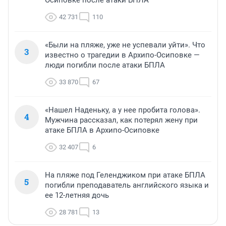
Осиповке после атаки БПЛА
42 731
110
«Были на пляже, уже не успевали уйти». Что
3
известно о трагедии в Архипо-Осиповке —
люди погибли после атаки БПЛА
33 870
67
«Нашел Наденьку, а у нее пробита голова».
4
Мужчина рассказал, как потерял жену при
атаке БПЛА в Архипо-Осиповке
32 407
6
На пляже под Геленджиком при атаке БПЛА
5
погибли преподаватель английского языка и
ее 12-летняя дочь
28 781
13