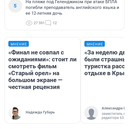
На пляже под Геленджиком при атаке БПЛА
5
погибли преподаватель английского языка и
ее 12-летняя дочь
27 591
12
МНЕНИЕ
МНЕНИЕ
«Финал не совпал с
«За неделю две
ожиданиями»: стоит ли
были страшные
смотреть фильм
туристка расск
«Старый орел» на
отдыхе в Крым
большом экране —
честная рецензия
Александра Ис
Надежда Губарь
заместитель гл
редактора 63.RU