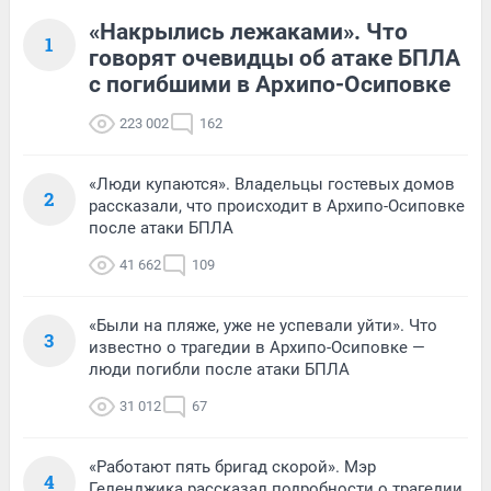
«Накрылись лежаками». Что
1
говорят очевидцы об атаке БПЛА
с погибшими в Архипо-Осиповке
223 002
162
«Люди купаются». Владельцы гостевых домов
2
рассказали, что происходит в Архипо-Осиповке
после атаки БПЛА
41 662
109
«Были на пляже, уже не успевали уйти». Что
3
известно о трагедии в Архипо-Осиповке —
люди погибли после атаки БПЛА
31 012
67
«Работают пять бригад скорой». Мэр
4
Геленджика рассказал подробности о трагедии