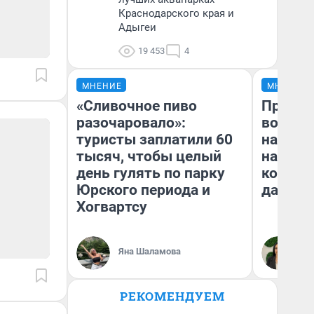
Краснодарского края и
Адыгеи
19 453
4
МНЕНИЕ
МНЕНИЕ
«Сливочное пиво
Продаш
разочаровало»:
возьмут
туристы заплатили 60
нам го
тысяч, чтобы целый
налого
день гулять по парку
коснет
Юрского периода и
даже р
Хогвартсу
Яна Шаламова
Ан
РЕКОМЕНДУЕМ