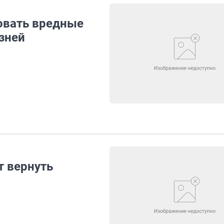
овать вредные
зней
т вернуть