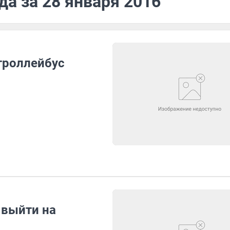
да за 28 января 2016
троллейбус
 выйти на