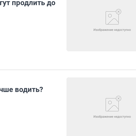
гут продлить до
чше водить?