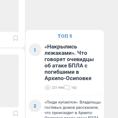
ТОП 5
«Накрылись
1
лежаками». Что
говорят очевидцы
об атаке БПЛА с
погибшими в
Архипо-Осиповке
221 944
162
«Люди купаются». Владельцы
2
гостевых домов рассказали,
что происходит в Архипо-