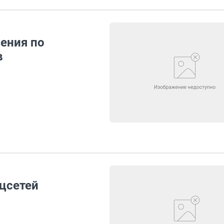
ения по
в
цсетей