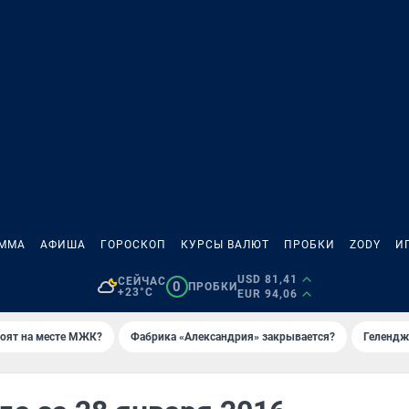
АММА
АФИША
ГОРОСКОП
КУРСЫ ВАЛЮТ
ПРОБКИ
ZODY
И
USD 81,41
СЕЙЧАС
0
ПРОБКИ
+23°C
EUR 94,06
роят на месте МЖК?
Фабрика «Александрия» закрывается?
Гелендж