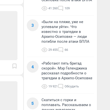
Осиповке после атаки БПЛА
41 260
109
«Были на пляже, уже не
3
успевали уйти». Что
известно о трагедии в
Архипо-Осиповке — люди
погибли после атаки БПЛА
29 455
66
«Работают пять бригад
4
скорой». Мэр Геленджика
рассказал подробности о
трагедии в Архипо-Осиповке
19 921
Обсудить
Скатиться с горки и
5
поплавать. Рассказываем о
лучших аквапарках