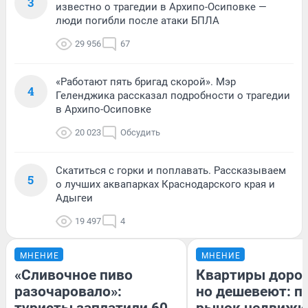
3
известно о трагедии в Архипо-Осиповке —
люди погибли после атаки БПЛА
29 956
67
«Работают пять бригад скорой». Мэр
4
Геленджика рассказал подробности о трагедии
в Архипо-Осиповке
20 023
Обсудить
Скатиться с горки и поплавать. Рассказываем
5
о лучших аквапарках Краснодарского края и
Адыгеи
19 497
4
МНЕНИЕ
МНЕНИЕ
«Сливочное пиво
Квартиры доро
разочаровало»:
но дешевеют: п
туристы заплатили 60
рынок недвижи