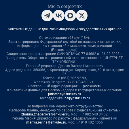
Мы в соцсетях
Контактные данные для Роскомнадзора и государственных органов
Сетевое издание «93.ру» (18+).
Зарегистрировано Федеральной службой по надзору в сфере связи,
информационных технологий и массовых коммуникаций
(Роскомнадзор).
Свидетельство о регистрации СМИ ЭЛ № ФС 77-84682 от 06.02.2023 г.
Учредитель: Общество с ограниченной ответственностью "ИНТЕРНЕТ
ТЕХНОЛОГИИ"
Главный редактор: Дереза Виктор Николаевич
Адрес редакции: 350066, г. Краснодар, ул. Карасунская, 60, 8 этаж, офис
86
Телефон: 8 (861) 205-92-93,
WhatsApp, Telegram: +7 (918) 4600219
Электронный адрес редакции:
93@shkulev.ru
Контактные данные для Роскомнадзора и государственных органов:
juristchel@shkulev.ru
Техподдержка:
help@shkulev.ru
По вопросам коммерческого сотрудничества:
Жапарова Жанна, менеджер по работе с федеральными клиентами
zhanna.zhaparova@shkulev.ru
, моб. + 7 982 640 34 32
Ревина Мария, директор по работе с федеральными клиентами
mariya.revina@shkulev.ru
, моб. +7 910 402 4056