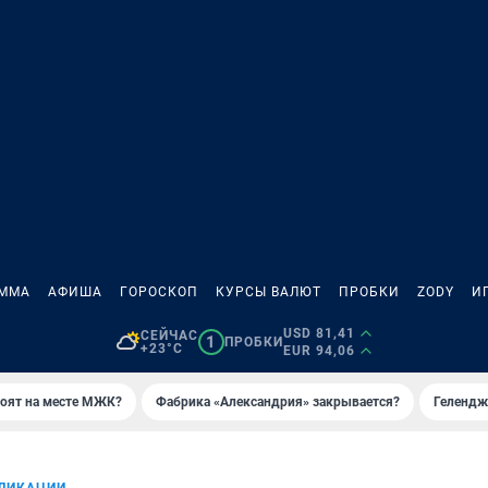
АММА
АФИША
ГОРОСКОП
КУРСЫ ВАЛЮТ
ПРОБКИ
ZODY
И
USD 81,41
СЕЙЧАС
1
ПРОБКИ
+23°C
EUR 94,06
роят на месте МЖК?
Фабрика «Александрия» закрывается?
Гелендж