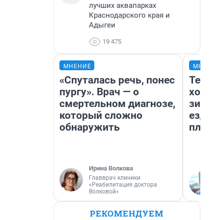
лучших аквапарках
Краснодарского края и
Адыгеи
19 475
МНЕНИЕ
МНЕНИ
«Спуталась речь, понес
Тепло
пургу». Врач — о
холод
смертельном диагнозе,
зимой
который сложно
ездит
обнаружить
плюсы
Ирина Волкова
Главврач клиники
«Реабилитация доктора
Волковой»
РЕКОМЕНДУЕМ