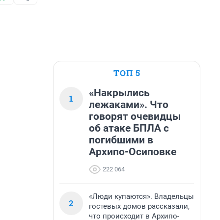
ТОП 5
«Накрылись
1
лежаками». Что
говорят очевидцы
об атаке БПЛА с
погибшими в
Архипо-Осиповке
222 064
«Люди купаются». Владельцы
2
гостевых домов рассказали,
что происходит в Архипо-