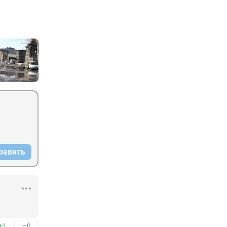
равить
+1
–0