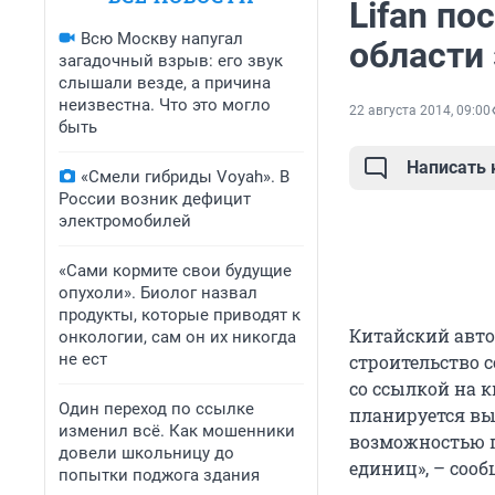
Lifan по
Всю Москву напугал
области 
загадочный взрыв: его звук
слышали везде, а причина
неизвестна. Что это могло
22 августа 2014, 09:00
быть
Написать
«Смели гибриды Voyah». В
России возник дефицит
электромобилей
«Сами кормите свои будущие
опухоли». Биолог назвал
продукты, которые приводят к
Китайский авто
онкологии, сам он их никогда
не ест
строительство 
со ссылкой на 
Один переход по ссылке
планируется вы
изменил всё. Как мошенники
возможностью п
довели школьницу до
единиц», – соо
попытки поджога здания