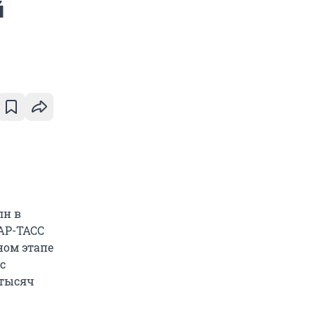
й
лн в
ТАР-ТАСС
ном этапе
с
 тысяч