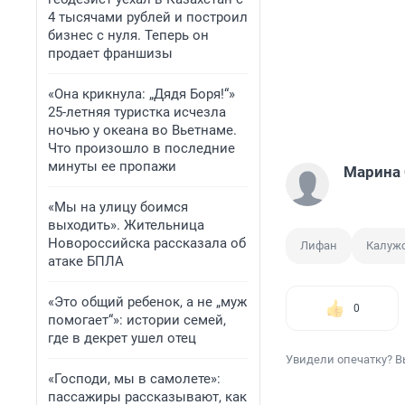
4 тысячами рублей и построил
бизнес с нуля. Теперь он
продает франшизы
«Она крикнула: „Дядя Боря!“»
25-летняя туристка исчезла
ночью у океана во Вьетнаме.
Что произошло в последние
минуты ее пропажи
Марина 
«Мы на улицу боимся
выходить». Жительница
Новороссийска рассказала об
Лифан
Калужс
атаке БПЛА
«Это общий ребенок, а не „муж
0
помогает“»: истории семей,
где в декрет ушел отец
Увидели опечатку? В
«Господи, мы в самолете»:
пассажиры рассказывают, как