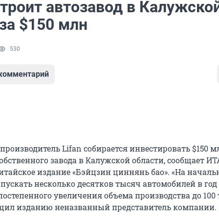
строит автозавод в Калужско
за $150 млн
530
 комментарий
производитель Lifan собирается инвестировать $150 м
собственного завода в Калужской области, сообщает И
китайское издание «Бэйцзин циннянь бао». «На началь
пускать несколько десятков тысяч автомобилей в год 
остепенного увеличения объема производства до 100
бщил изданию неназванный представитель компании.