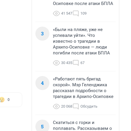
Осиповке после атаки БПЛА
41 547
109
«Были на пляже, уже не
3
успевали уйти». Что
известно о трагедии в
Архипо-Осиповке — люди
погибли после атаки БПЛА
30 435
67
«Работают пять бригад
4
скорой». Мэр Геленджика
рассказал подробности о
трагедии в Архипо-Осиповке
0
20 068
Обсудить
Скатиться с горки и
5
поплавать. Рассказываем о