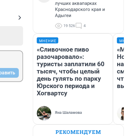
лучших аквапарках
Краснодарского края и
Адыгеи
19 526
4
МНЕНИЕ
МНЕНИ
«Сливочное пиво
«Мы в
разочаровало»:
Нолан
туристы заплатили 60
настр
тысяч, чтобы целый
смотр
равить
день гулять по парку
чтобы
Юрского периода и
выгля
Хогвартсу
Яна Шаламова
РЕКОМЕНДУЕМ