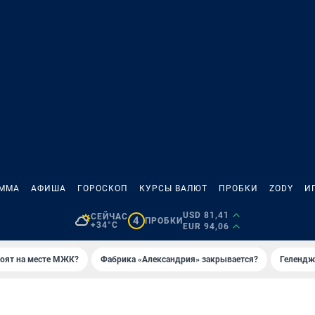
АММА
АФИША
ГОРОСКОП
КУРСЫ ВАЛЮТ
ПРОБКИ
ZODY
И
USD 81,41
СЕЙЧАС
4
ПРОБКИ
+34°C
EUR 94,06
роят на месте МЖК?
Фабрика «Александрия» закрывается?
Гелендж