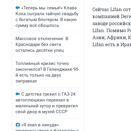
«Теперь мы семья!» Клава
Сейчас Lifan с
Кока сыграла тайную свадьбу
компанией Derwa
с богатым блогером. В какую
заводе российс
сумму всё обошлось
Lifan. Помимо 
Азии, Африки, 
Массовое отключение. В
Lifan есть в Ира
Краснодаре без света
остались десятки улиц
Топливный кризис точно
закончился? В Геленджике 95-
й есть только на двух
заправках
С детства грезил о ГАЗ-24:
автоплюшкин переехал в
маленький хутор и превратил
свой двор в музей СССР
«Я ехал в никуда»:
геодезист уехал в Казахстан с