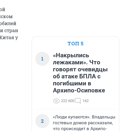
ной
сском
мобилей
и стран
Китая у
ТОП 5
«Накрылись
1
лежаками». Что
говорят очевидцы
об атаке БПЛА с
погибшими в
Архипо-Осиповке
222 600
162
«Люди купаются». Владельцы
2
гостевых домов рассказали,
что происходит в Архипо-