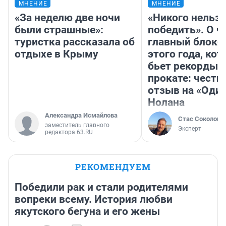
МНЕНИЕ
МНЕНИЕ
«За неделю две ночи
«Никого нельз
были страшные»:
победить». О ч
туристка рассказала об
главный блокб
отдыхе в Крыму
этого года, ко
бьет рекорды 
прокате: честн
отзыв на «Оди
Нолана
Александра Исмайлова
Стас Соколов
заместитель главного
Эксперт
редактора 63.RU
РЕКОМЕНДУЕМ
Победили рак и стали родителями
вопреки всему. История любви
якутского бегуна и его жены