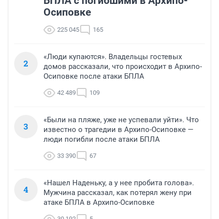
БПЛА с погибшими в Архипо-
Осиповке
225 045
165
«Люди купаются». Владельцы гостевых
2
домов рассказали, что происходит в Архипо-
Осиповке после атаки БПЛА
42 489
109
«Были на пляже, уже не успевали уйти». Что
3
известно о трагедии в Архипо-Осиповке —
люди погибли после атаки БПЛА
33 390
67
«Нашел Наденьку, а у нее пробита голова».
4
Мужчина рассказал, как потерял жену при
атаке БПЛА в Архипо-Осиповке
30 192
5