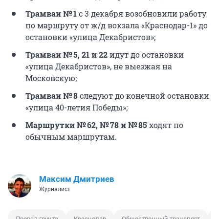
Трамваи № 1
с 3 декабря возобновили работу
по маршруту от ж/д вокзала «Краснодар-1» до
остановки «улица Декабристов»;
Трамваи № 5, 21 и 22
идут до остановки
«улица Декабристов», не выезжая на
Московскую;
Трамваи № 8
следуют до конечной остановки
«улица 40-летия Победы»;
Маршрутки № 62, № 78 и № 85
ходят по
обычным маршрутам.
Максим Дмитриев
Журналист
Провал грунта
Краснодар
Общественный транспорт