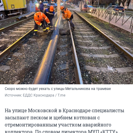
Скоро можно будет уехать с улицы Метальникова на трамвае
Источник: 
ЕДДС Краснодара / T.me
На улице Московской в Краснодаре специалисты
засыпают песком и щебнем котлован с
отремонтированным участком аварийного
коллектора. По словам директора МУП «КТТУ»