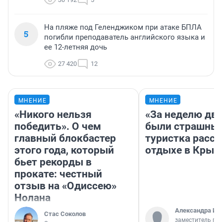
На пляже под Геленджиком при атаке БПЛА
5
погибли преподаватель английского языка и
ее 12-летняя дочь
27 420
12
МНЕНИЕ
МНЕНИЕ
«Никого нельзя
«За неделю две
победить». О чем
были страшные
главный блокбастер
туристка расск
этого года, который
отдыхе в Крым
бьет рекорды в
прокате: честный
отзыв на «Одиссею»
Нолана
Александра Ис
Стас Соколов
заместитель гл