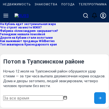
НЕДВИЖИМОСТЬ
ЗНАКОМСТВА
ПОГОДА
ТЕЛЕПРОГРАММА
На Кубань идет экстремальная жара
Что строят на месте МЖК?
Фабрика «Александрия» закрывается?
Геленджик назвали помойкой
Дороги на Кубани стали золотыми
Как выживают продавцы Wildberries
Топ аквапарков Краснодарского края
Потоп в Туапсинском районе
Ночью 12 июля на Туапсинский район обрушился удар
стихии — за три часа выпала двухмесячная норма осадков.
Дома и дворы затопило, людей эвакуировали, четверо
человек пропали без вести.