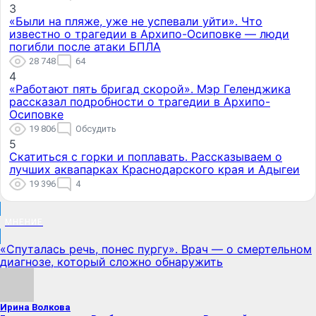
3
«Были на пляже, уже не успевали уйти». Что
известно о трагедии в Архипо-Осиповке — люди
погибли после атаки БПЛА
28 748
64
4
«Работают пять бригад скорой». Мэр Геленджика
рассказал подробности о трагедии в Архипо-
Осиповке
19 806
Обсудить
5
Скатиться с горки и поплавать. Рассказываем о
лучших аквапарках Краснодарского края и Адыгеи
19 396
4
МНЕНИЕ
«Спуталась речь, понес пургу». Врач — о смертельном
диагнозе, который сложно обнаружить
Ирина Волкова