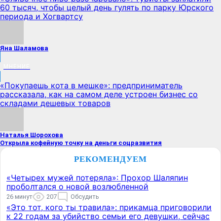
60 тысяч, чтобы целый день гулять по парку Юрского
периода и Хогвартсу
Яна Шаламова
МНЕНИЕ
«Покупаешь кота в мешке»: предприниматель
рассказала, как на самом деле устроен бизнес со
складами дешевых товаров
Наталья Шорохова
Открыла кофейную точку на деньги соцразвития
РЕКОМЕНДУЕМ
«Четырех мужей потеряла»: Прохор Шаляпин
проболтался о новой возлюбленной
26 минут
207
Обсудить
«Это тот, кого ты травила»: прикамца приговорили
к 22 годам за убийство семьи его девушки, сейчас