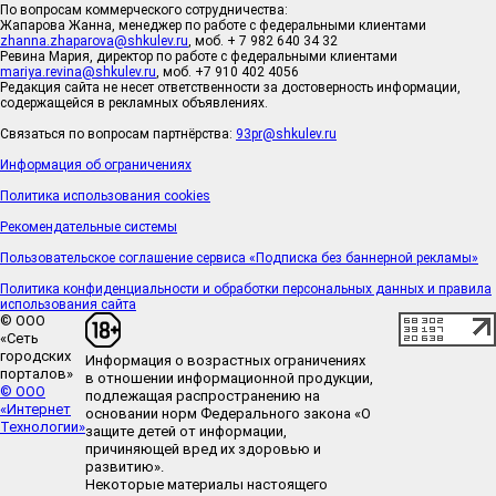
По вопросам коммерческого сотрудничества:
Жапарова Жанна, менеджер по работе с федеральными клиентами
zhanna.zhaparova@shkulev.ru
, моб. + 7 982 640 34 32
Ревина Мария, директор по работе с федеральными клиентами
mariya.revina@shkulev.ru
, моб. +7 910 402 4056
Редакция сайта не несет ответственности за достоверность информации,
содержащейся в рекламных объявлениях.
Связаться по вопросам партнёрства:
93pr@shkulev.ru
Информация об ограничениях
Политика использования cookies
Рекомендательные системы
Пользовательское соглашение сервиса «Подписка без баннерной рекламы»
Политика конфиденциальности и обработки персональных данных и правила
использования сайта
© ООО
«Сеть
городских
Информация о возрастных ограничениях
порталов»
в отношении информационной продукции,
© ООО
подлежащая распространению на
«Интернет
основании норм Федерального закона «О
Технологии»
защите детей от информации,
причиняющей вред их здоровью и
развитию».
Некоторые материалы настоящего