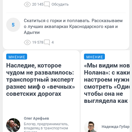
20 145
Обсудить
Скатиться с горки и поплавать. Рассказываем
5
о лучших аквапарках Краснодарского края и
Адыгеи
19 578
4
МНЕНИЕ
МНЕНИЕ
Наследие, которое
«Мы видим нов
чудом не развалилось:
Нолана»: с каки
транспортный эксперт
настроем нужн
разнес миф о «вечных»
смотреть «Одис
советских дорогах
чтобы она не
выглядела как 
Олег Арефьев
Блогер, предприниматель,
Надежда Губарь
владелец в транспортном