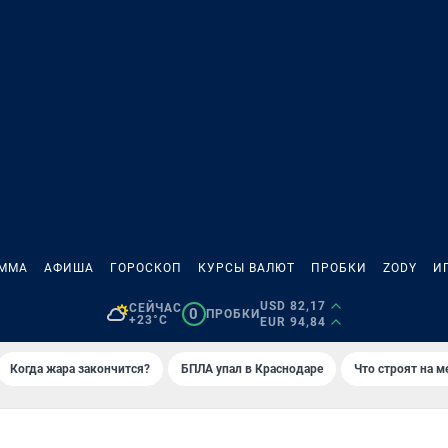
АММА
АФИША
ГОРОСКОП
КУРСЫ ВАЛЮТ
ПРОБКИ
ZODY
И
USD 82,17
СЕЙЧАС
0
ПРОБКИ
+23°C
EUR 94,84
Когда жара закончится?
БПЛА упал в Краснодаре
Что строят на 