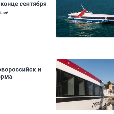
 конце сентября
блей
овороссийск и
орма