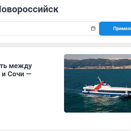
 Новороссийск
Примен
ить между
 и Сочи —