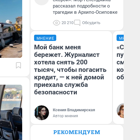
рассказал подробности о
трагедии в Архипо-Осиповке
20 210
Обсудить
МНЕНИЕ
МНЕНИЕ
Мой банк меня
«Спутал
бережет. Журналист
пургу».
хотела снять 200
смерте
тысяч, чтобы погасить
которы
кредит, — к ней домой
обнару
приехала служба
безопасности
Ир
Гл
Ксения Владимирская
«Р
Автор мнения
Во
РЕКОМЕНДУЕМ