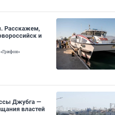
и. Расскажем,
овороссийск и
 «Грифон»
ассы Джубга —
ещания властей