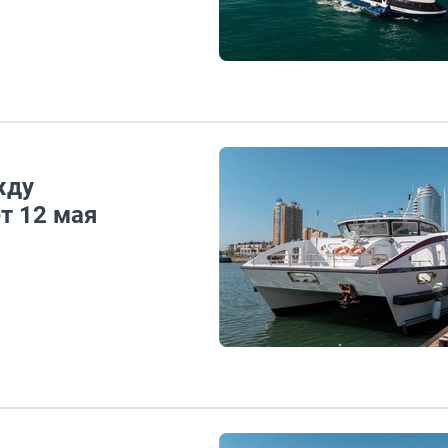
жду
т 12 мая