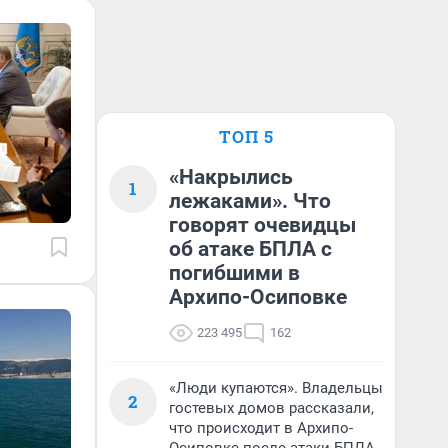
ТОП 5
«Накрылись
1
лежаками». Что
говорят очевидцы
об атаке БПЛА с
погибшими в
Архипо-Осиповке
223 495
162
«Люди купаются». Владельцы
2
гостевых домов рассказали,
что происходит в Архипо-