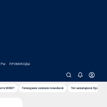
ГРЫ
ПРОМОКОДЫ
месте МЖК?
Геленджик назвали помойкой
Топ аквапарков Краснода