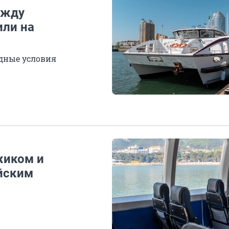
ежду
или на
одные условия
жиком и
йским