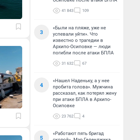
Осиповке после атаки БПЛА
41 843
109
«Были на пляже, уже не
3
успевали уйти». Что
известно о трагедии в
Архипо-Осиповке — люди
погибли после атаки БПЛА
31 632
67
«Нашел Наденьку, а у нее
4
пробита голова». Мужчина
рассказал, как потерял жену
при атаке БПЛА в Архипо-
Осиповке
23 762
4
«Работают пять бригад
5
скорой». Мэр Геленджика