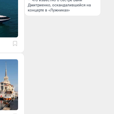
— что известно о сестре Вани
Дмитриенко, оскандалившейся на
концерте в «Лужниках»