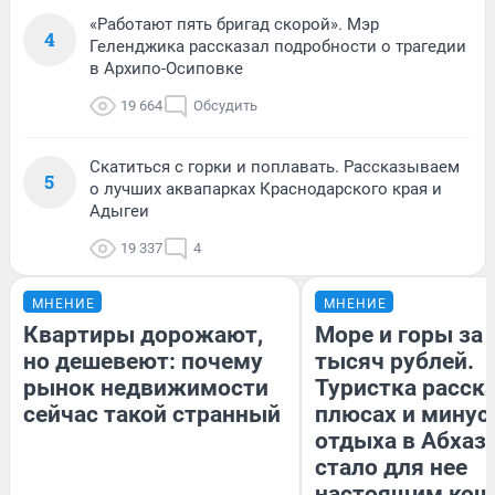
«Работают пять бригад скорой». Мэр
4
Геленджика рассказал подробности о трагедии
в Архипо-Осиповке
19 664
Обсудить
Скатиться с горки и поплавать. Рассказываем
5
о лучших аквапарках Краснодарского края и
Адыгеи
19 337
4
МНЕНИЕ
МНЕНИЕ
Квартиры дорожают,
Море и горы за 
но дешевеют: почему
тысяч рублей.
рынок недвижимости
Туристка расска
сейчас такой странный
плюсах и минус
отдыха в Абхази
стало для нее
настоящим ко