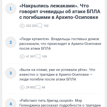
«Накрылись лежаками». Что
1
говорят очевидцы об атаке БПЛА
с погибшими в Архипо-Осиповке
222 226
162
«Люди купаются». Владельцы гостевых домов
2
рассказали, что происходит в Архипо-Осиповке
после атаки БПЛА
41 397
109
«Были на пляже, уже не успевали уйти». Что
3
известно о трагедии в Архипо-Осиповке —
люди погибли после атаки БПЛА
29 852
66
«Работают пять бригад скорой». Мэр
4
Геленджика рассказал подробности о трагедии