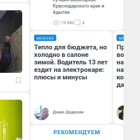
Краснодарского края и
Адыгеи
19 496
4
МНЕНИЕ
МНЕНИЕ
Тепло для бюджета, но
Продаш
холодно в салоне
возьмут
зимой. Водитель 13 лет
нам го
ездит на электрокаре:
налого
плюсы и минусы
коснет
даже р
Денис Дедюхин
Ан
РЕКОМЕНДУЕМ