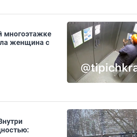
й многоэтажке
ыла женщина с
Внутри
дностью: