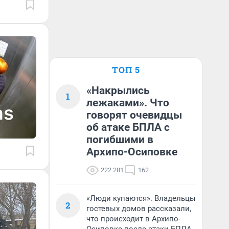
ТОП 5
«Накрылись
1
лежаками». Что
говорят очевидцы
об атаке БПЛА с
погибшими в
Архипо-Осиповке
222 281
162
«Люди купаются». Владельцы
2
гостевых домов рассказали,
что происходит в Архипо-