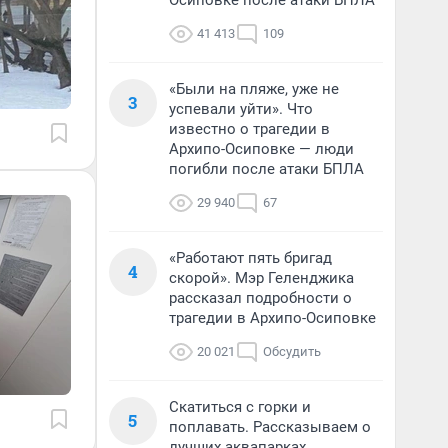
Осиповке после атаки БПЛА
41 413
109
«Были на пляже, уже не
3
успевали уйти». Что
известно о трагедии в
Архипо-Осиповке — люди
погибли после атаки БПЛА
29 940
67
«Работают пять бригад
4
скорой». Мэр Геленджика
рассказал подробности о
трагедии в Архипо-Осиповке
20 021
Обсудить
Скатиться с горки и
5
поплавать. Рассказываем о
лучших аквапарках