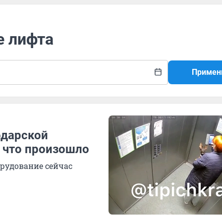
е лифта
Примен
одарской
, что произошло
орудование сейчас