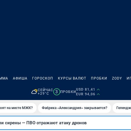
АММА
АФИША
ГОРОСКОП
КУРСЫ ВАЛЮТ
ПРОБКИ
ZODY
И
USD 81,41
СЕЙЧАС
3
ПРОБКИ
+29°C
EUR 94,06
роят на месте МЖК?
Фабрика «Александрия» закрывается?
Гелендж
ли сирены — ПВО отражают атаку дронов