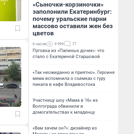
«Сыночки-корзиночки»
заполонили Екатеринбург:
почему уральские парни
массово оставили жен без
цветов
6 часов
9 999
77
Пуговка из «Папиных дочек»: что
стало с Екатериной Старшовой
«Так неожиданно и приятно». Героиня
мема вспомнила о съемках с гуру
пикапа в кафе Владивостока
Участницу шоу «Мама в 16» из
Волгограда обвинили в
домогательствах к младенцу
«Вам зачем он?»: дизайнер из