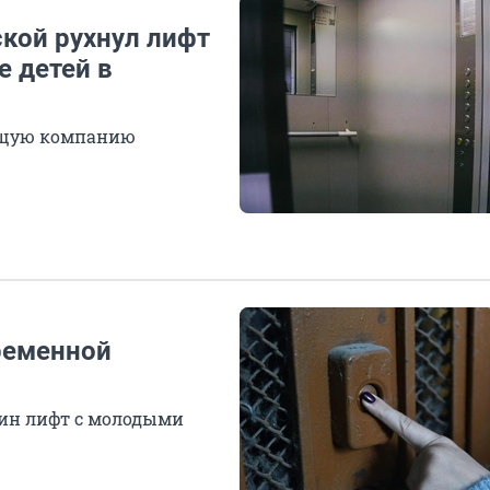
ской рухнул лифт
е детей в
ющую компанию
ременной
дин лифт с молодыми