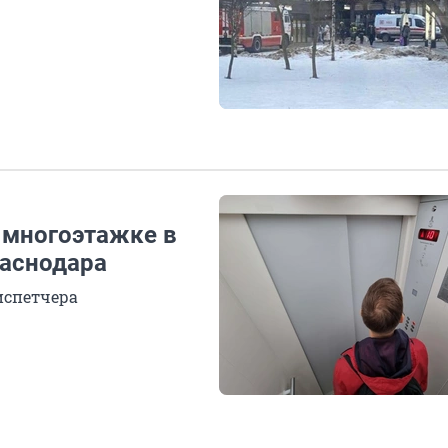
 многоэтажке в
аснодара
испетчера