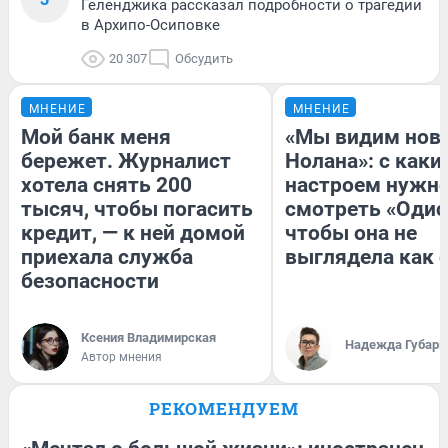
Геленджика рассказал подробности о трагедии
в Архипо-Осиповке
20 307
Обсудить
МНЕНИЕ
МНЕНИЕ
Мой банк меня
«Мы видим нов
бережет. Журналист
Нолана»: с каки
хотела снять 200
настроем нужн
тысяч, чтобы погасить
смотреть «Одис
кредит, — к ней домой
чтобы она не
приехала служба
выглядела как 
безопасности
Ксения Владимирская
Надежда Губарь
Автор мнения
РЕКОМЕНДУЕМ