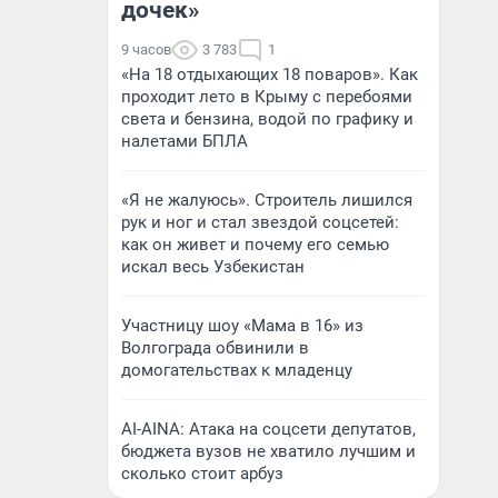
дочек»
9 часов
3 783
1
«На 18 отдыхающих 18 поваров». Как
проходит лето в Крыму с перебоями
света и бензина, водой по графику и
налетами БПЛА
«Я не жалуюсь». Строитель лишился
рук и ног и стал звездой соцсетей:
как он живет и почему его семью
искал весь Узбекистан
Участницу шоу «Мама в 16» из
Волгограда обвинили в
домогательствах к младенцу
AI-AINA: Атака на соцсети депутатов,
бюджета вузов не хватило лучшим и
сколько стоит арбуз