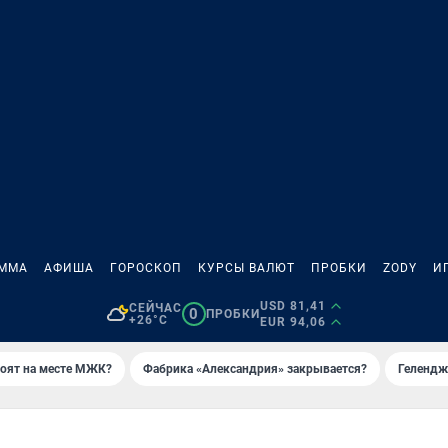
АММА
АФИША
ГОРОСКОП
КУРСЫ ВАЛЮТ
ПРОБКИ
ZODY
И
USD 81,41
СЕЙЧАС
0
ПРОБКИ
+26°C
EUR 94,06
роят на месте МЖК?
Фабрика «Александрия» закрывается?
Гелендж