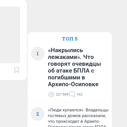
ТОП 5
«Накрылись
1
лежаками». Что
говорят очевидцы
об атаке БПЛА с
погибшими в
Архипо-Осиповке
221 869
162
«Люди купаются». Владельцы
2
гостевых домов рассказали,
что происходит в Архипо-