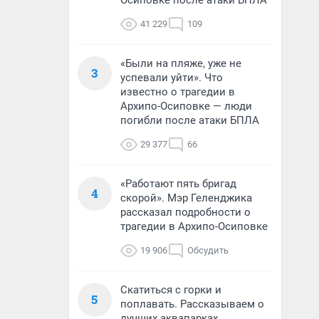
Осиповке после атаки БПЛА
41 229
109
«Были на пляже, уже не
3
успевали уйти». Что
известно о трагедии в
Архипо-Осиповке — люди
погибли после атаки БПЛА
29 377
66
«Работают пять бригад
4
скорой». Мэр Геленджика
рассказал подробности о
трагедии в Архипо-Осиповке
19 906
Обсудить
Скатиться с горки и
5
поплавать. Рассказываем о
лучших аквапарках