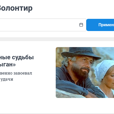
Волонтир
Примен
ьные судьбы
ыган»
овенно завоевал
 удачи