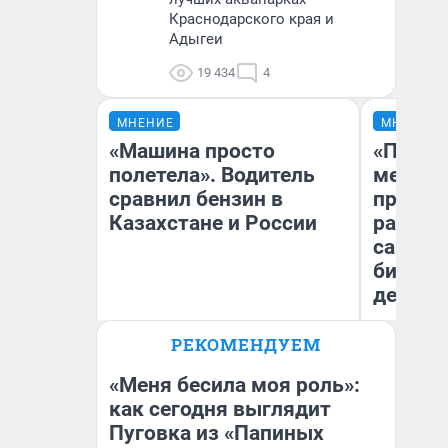
Краснодарского края и
Адыгеи
19 434
4
МНЕНИЕ
МНЕНИЕ
«Машина просто
«Покуп
полетела». Водитель
мешке»
сравнил бензин в
предпр
Казахстане и России
рассказ
самом 
бизнес
дешевы
РЕКОМЕНДУЕМ
На
Анатолий Кузнецов
От
де
«Меня бесила моя роль»:
как сегодня выглядит
Пуговка из «Папиных