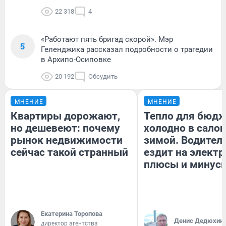
22 318
4
«Работают пять бригад скорой». Мэр
5
Геленджика рассказал подробности о трагедии
в Архипо-Осиповке
20 192
Обсудить
МНЕНИЕ
МНЕНИЕ
Квартиры дорожают,
Тепло для бюдж
но дешевеют: почему
холодно в сало
рынок недвижимости
зимой. Водитель
сейчас такой странный
ездит на электр
плюсы и минус
Екатерина Торопова
Денис Дедюхин
директор агентства