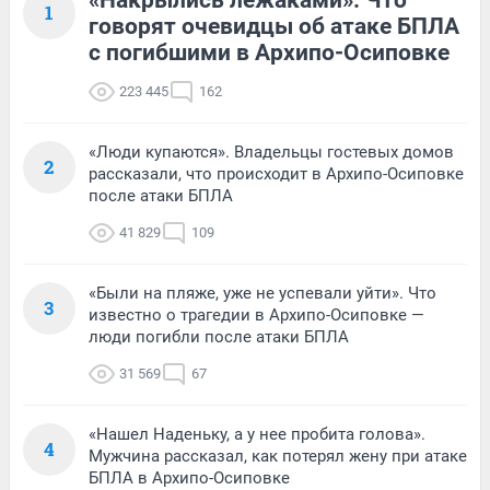
«Накрылись лежаками». Что
1
говорят очевидцы об атаке БПЛА
с погибшими в Архипо-Осиповке
223 445
162
«Люди купаются». Владельцы гостевых домов
2
рассказали, что происходит в Архипо-Осиповке
после атаки БПЛА
41 829
109
«Были на пляже, уже не успевали уйти». Что
3
известно о трагедии в Архипо-Осиповке —
люди погибли после атаки БПЛА
31 569
67
«Нашел Наденьку, а у нее пробита голова».
4
Мужчина рассказал, как потерял жену при атаке
БПЛА в Архипо-Осиповке