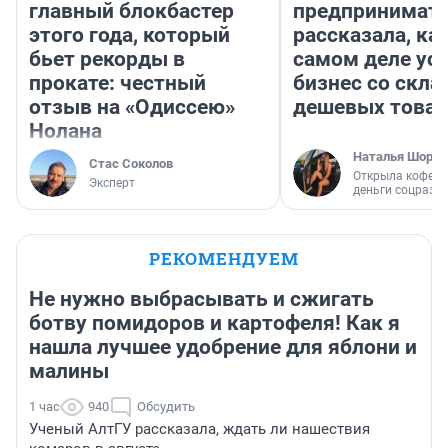
главный блокбастер
предпринимат
этого года, который
рассказала, как
бьет рекорды в
самом деле ус
прокате: честный
бизнес со скл
отзыв на «Одиссею»
дешевых това
Нолана
Наталья Шорох
Стас Соколов
Открыла кофейн
Эксперт
деньги соцразв
РЕКОМЕНДУЕМ
Не нужно выбрасывать и сжигать
ботву помидоров и картофеля! Как я
нашла лучшее удобрение для яблони и
малины
1 час
940
Обсудить
Ученый АлтГУ рассказала, ждать ли нашествия