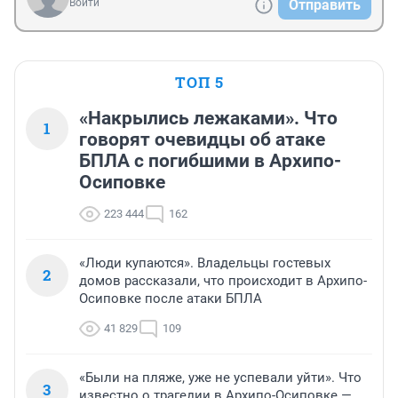
Войти
Отправить
ТОП 5
«Накрылись лежаками». Что
1
говорят очевидцы об атаке
БПЛА с погибшими в Архипо-
Осиповке
223 444
162
«Люди купаются». Владельцы гостевых
2
домов рассказали, что происходит в Архипо-
Осиповке после атаки БПЛА
41 829
109
«Были на пляже, уже не успевали уйти». Что
3
известно о трагедии в Архипо-Осиповке —