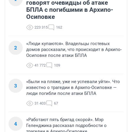
говорят очевидцы об атаке
БПЛА с погибшими в Архипо-
Осиповке
223 315
162
«Люди купаются». Владельцы гостевых
2
домов рассказали, что происходит в Архипо-
Осиповке после атаки БПЛА
41 772
109
«Были на пляже, уже не успевали уйти». Что
3
известно о трагедии в Архипо-Осиповке —
люди погибли после атаки БПЛА
31 403
67
«Работают пять бригад скорой». Мэр
4
Геленджика рассказал подробности о
трагедии в Архипо-Осиповке