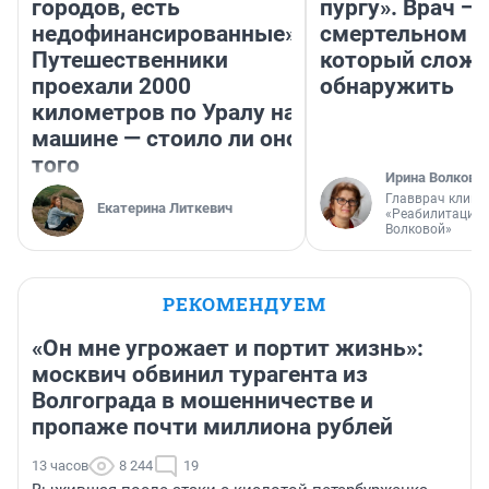
городов, есть
пургу». Врач — 
недофинансированные».
смертельном д
Путешественники
который слож
проехали 2000
обнаружить
километров по Уралу на
машине — стоило ли оно
того
Ирина Волкова
Главврач клини
Екатерина Литкевич
«Реабилитация 
Волковой»
РЕКОМЕНДУЕМ
«Он мне угрожает и портит жизнь»:
москвич обвинил турагента из
Волгограда в мошенничестве и
пропаже почти миллиона рублей
13 часов
8 244
19