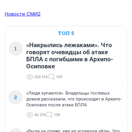
Новости СМИ2
ТОП 5
«Накрылись лежаками». Что
1
говорят очевидцы об атаке
БПЛА с погибшими в Архипо-
Осиповке
224 516
165
«Люди купаются». Владельцы гостевых
2
домов рассказали, что происходит в Архипо-
Осиповке после атаки БПЛА
42 276
109
«Были на пляже, уже не успевали уйти». Что