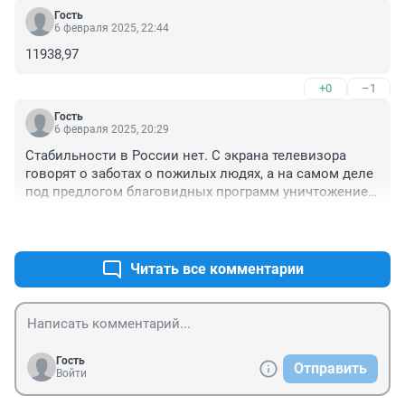
Гость
6 февраля 2025, 22:44
11938,97
+0
–1
Гость
6 февраля 2025, 20:29
Стабильности в России нет. С экрана телевизора 
говорят о заботах о пожилых людях, а на самом деле 
под предлогом благовидных программ уничтожение 
людей. Цены повышаются на газ, тепло, свет, 
+2
–0
продукты, лекарства. На УЗИ платно и т. д. Слуги 
народа (депутаты) получают в 100 раз больше, такой 
разрыв в зарплатах в цивилизованных странах не 
Читать все комментарии
допустим. Была обманута Сбербанком после распада 
СССР, затем облигацией на машину, ваучерами... 
Больше не верю в светлое будущее.
Гость
Отправить
Войти