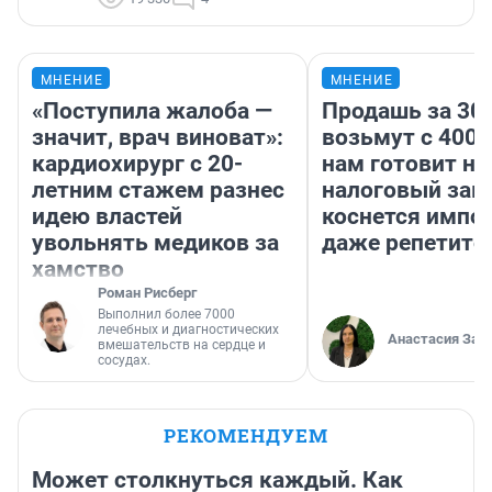
МНЕНИЕ
МНЕНИЕ
«Поступила жалоба —
Продашь за 300
значит, врач виноват»:
возьмут с 4000
кардиохирург с 20-
нам готовит н
летним стажем разнес
налоговый зако
идею властей
коснется импор
увольнять медиков за
даже репетито
хамство
Роман Рисберг
Выполнил более 7000
лечебных и диагностических
Анастасия Зав
вмешательств на сердце и
сосудах.
РЕКОМЕНДУЕМ
Может столкнуться каждый. Как