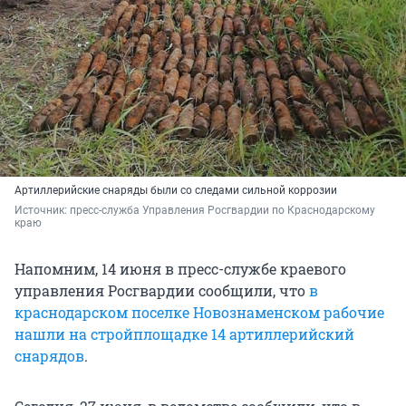
Артиллерийские снаряды были со следами сильной коррозии
Источник: 
пресс-служба Управления Росгвардии по Краснодарскому 
краю
Напомним, 14 июня в пресс-службе краевого
управления Росгвардии сообщили, что
в
краснодарском поселке Новознаменском рабочие
нашли на стройплощадке 14 артиллерийский
снарядов
.