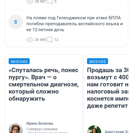
28 987
5
На пляже под Геленджиком при атаке БПЛА
5
погибли преподаватель английского языка и
ее 12-летняя дочь
26 490
12
МНЕНИЕ
МНЕНИЕ
«Спуталась речь, понес
Продашь за 300
пургу». Врач — о
возьмут с 4000
смертельном диагнозе,
нам готовит н
который сложно
налоговый зако
обнаружить
коснется импор
даже репетито
Ирина Волкова
Главврач клиники
Анастасия Зав