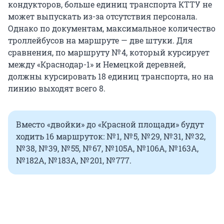
кондукторов, больше единиц транспорта КТТУ не
может выпускать из-за отсутствия персонала.
Однако по документам, максимальное количество
троллейбусов на маршруте — две штуки. Для
сравнения, по маршруту № 4, который курсирует
между «Краснодар-1» и Немецкой деревней,
должны курсировать 18 единиц транспорта, но на
линию выходят всего 8.
Вместо «двойки» до «Красной площади» будут
ходить 16 маршруток: № 1, № 5, № 29, № 31, № 32,
№ 38, № 39, № 55, № 67, № 105А, № 106А, № 163А,
№ 182А, № 183А, № 201, № 777.