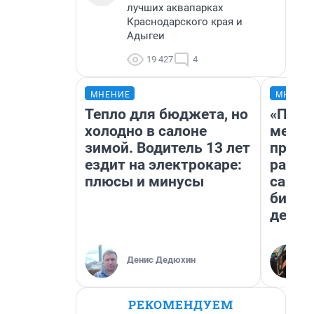
лучших аквапарках
Краснодарского края и
Адыгеи
19 427
4
МНЕНИЕ
МНЕНИ
Тепло для бюджета, но
«Поку
холодно в салоне
мешке
зимой. Водитель 13 лет
предп
ездит на электрокаре:
расска
плюсы и минусы
самом
бизне
дешев
Денис Дедюхин
РЕКОМЕНДУЕМ