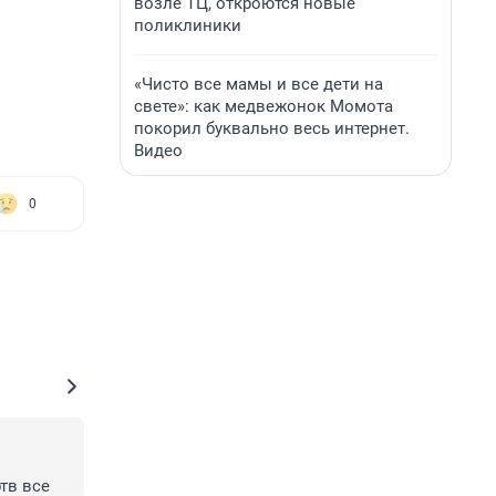
возле ТЦ, откроются новые
поликлиники
«Чисто все мамы и все дети на
свете»: как медвежонок Момота
покорил буквально весь интернет.
Видео
0
в все 