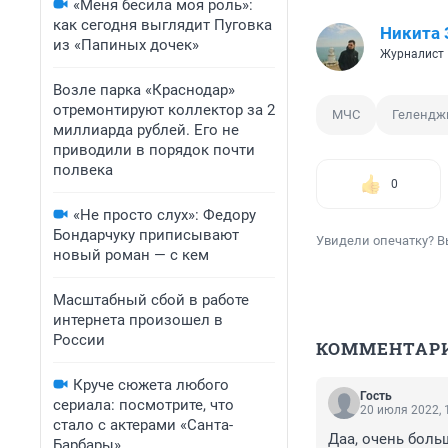
«Меня бесила моя роль»:
как сегодня выглядит Пуговка
Никита
из «Папиных дочек»
Журналист
Возле парка «Краснодар»
отремонтируют коллектор за 2
МЧС
Гелендж
миллиарда рублей. Его не
приводили в порядок почти
полвека
0
«Не просто слух»: Федору
Бондарчуку приписывают
Увидели опечатку? В
новый роман — с кем
Масштабный сбой в работе
интернета произошел в
России
КОММЕНТАР
Круче сюжета любого
Гость
сериала: посмотрите, что
20 июля 2022, 
стало с актерами «Санта-
Даа, очень боль
Барбары»