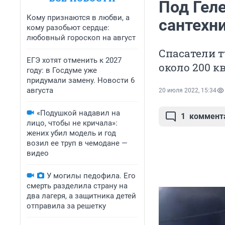
Под Гел
Кому признаются в любви, а
сантехн
кому разобьют сердце:
любовный гороскоп на август
Спасатели т
ЕГЭ хотят отменить к 2027
около 200 к
году: в Госдуме уже
придумали замену. Новости 6
августа
20 июля 2022, 15:34
«Подушкой надавил на
1
коммент
лицо, чтобы не кричала»:
жених убил модель и год
возил ее труп в чемодане —
видео
У могилы педофила. Его
смерть разделила страну на
два лагеря, а защитника детей
отправила за решетку