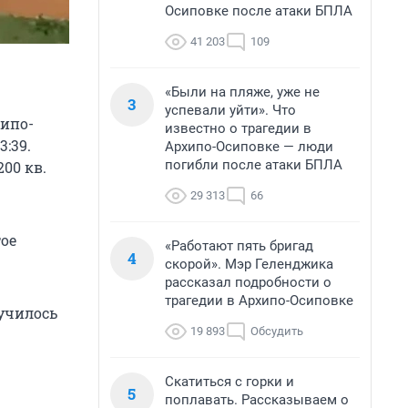
Осиповке после атаки БПЛА
41 203
109
«Были на пляже, уже не
3
успевали уйти». Что
хипо-
известно о трагедии в
:39.
Архипо-Осиповке — люди
погибли после атаки БПЛА
00 кв.
29 313
66
тое
«Работают пять бригад
4
скорой». Мэр Геленджика
рассказал подробности о
трагедии в Архипо-Осиповке
училось
19 893
Обсудить
Скатиться с горки и
5
поплавать. Рассказываем о