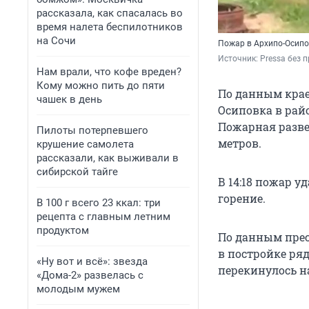
рассказала, как спасалась во
время налета беспилотников
на Сочи
Пожар в Архипо-Осипо
Источник: 
Pressа без п
Нам врали, что кофе вреден?
Кому можно пить до пяти
По данным крае
чашек в день
Осиповка в рай
Пожарная развед
Пилоты потерпевшего
метров.
крушение самолета
рассказали, как выживали в
сибирской тайге
В 14:18 пожар у
горение.
В 100 г всего 23 ккал: три
рецепта с главным летним
продуктом
По данным прес
в постройке ря
«Ну вот и всё»: звезда
перекинулось н
«Дома-2» развелась с
молодым мужем