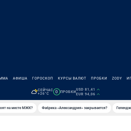
АММА
АФИША
ГОРОСКОП
КУРСЫ ВАЛЮТ
ПРОБКИ
ZODY
И
USD 81,41
СЕЙЧАС
0
ПРОБКИ
+26°C
EUR 94,06
роят на месте МЖК?
Фабрика «Александрия» закрывается?
Гелендж