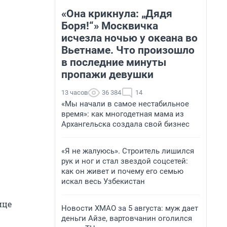
«Она крикнула: „Дядя
Боря!“» Москвичка
исчезла ночью у океана во
Вьетнаме. Что произошло
в последние минуты
пропажи девушки
13 часов
36 384
14
«Мы начали в самое нестабильное
время»: как многодетная мама из
Архангельска создала свой бизнес
«Я не жалуюсь». Строитель лишился
рук и ног и стал звездой соцсетей:
как он живет и почему его семью
искал весь Узбекистан
ице
Новости ХМАО за 5 августа: муж дает
деньги Айзе, вартовчанин оголился