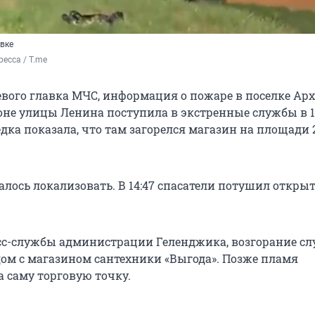
вке
ресса / Т.me
вого главка МЧС, информация о пожаре в поселке Ар
оне улицы Ленина поступила в экстренные службы в 13
ка показала, что там загорелся магазин на площади 2
далось локализовать. В 14:47 спасатели потушил откры
с-службы администрации Геленджика, возгорание сл
дом с магазином сантехники «Выгода». Позже пламя
а саму торговую точку.