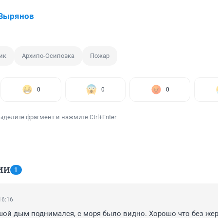
 Зырянов
ик
Архипо-Осиповка
Пожар
0
0
0
ыделите фрагмент и нажмите Ctrl+Enter
ИИ
1
16:16
шой дым поднимался, с моря было видно. Хорошо что без жерт