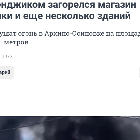
енджиком загорелся магазин
ики и еще несколько зданий
ушат огонь в Архипо-Осиповке на площа
в. метров
3 176
арий