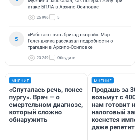
Мужчина рассказал, как потерял жену при
атаке БПЛА в Архипо-Осиповке
25 996
5
«Работают пять бригад скорой». Мэр
5
Геленджика рассказал подробности о
трагедии в Архипо-Осиповке
20 249
Обсудить
МНЕНИЕ
МНЕНИЕ
«Спуталась речь, понес
Продашь за 300
пургу». Врач — о
возьмут с 4000
смертельном диагнозе,
нам готовит н
который сложно
налоговый зако
обнаружить
коснется импор
даже репетито