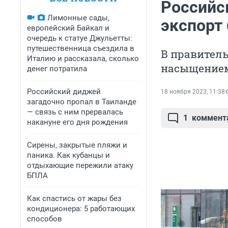
Российс
Лимонные сады,
экспорт 
европейский Байкал и
очередь к статуе Джульетты:
путешественница съездила в
В правитель
Италию и рассказала, сколько
насыщением
денег потратила
Российский диджей
18 ноября 2023, 11:38
загадочно пропал в Таиланде
— связь с ним прервалась
1
коммент
накануне его дня рождения
Сирены, закрытые пляжи и
паника. Как кубанцы и
отдыхающие пережили атаку
БПЛА
Как спастись от жары без
кондиционера: 5 работающих
способов