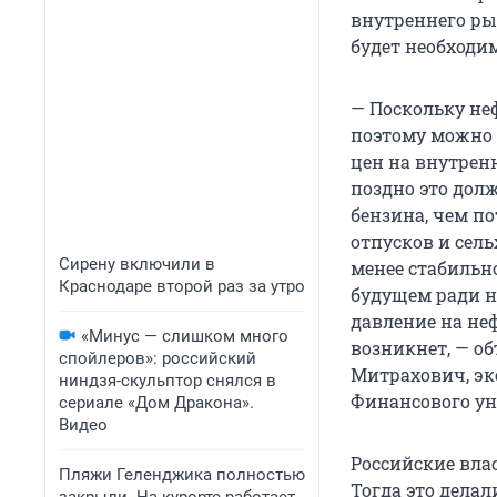
внутреннего рын
будет необходи
— Поскольку не
поэтому можно 
цен на внутрен
поздно это дол
бензина, чем по
отпусков и сель
Сирену включили в
менее стабильно
Краснодаре второй раз за утро
будущем ради н
давление на не
«Минус — слишком много
возникнет, — об
спойлеров»: российский
Митрахович, эк
ниндзя-скульптор снялся в
Финансового ун
сериале «Дом Дракона».
Видео
Российские вла
Пляжи Геленджика полностью
Тогда это дела