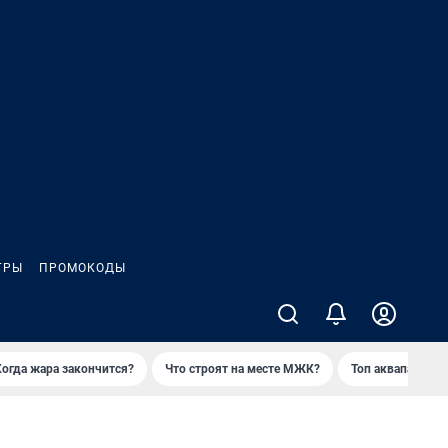
ГРЫ
ПРОМОКОДЫ
Когда жара закончится?
Что строят на месте МЖК?
Топ аквапарков 