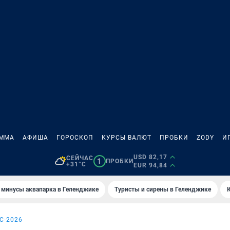
АММА
АФИША
ГОРОСКОП
КУРСЫ ВАЛЮТ
ПРОБКИ
ZODY
И
USD 82,17
СЕЙЧАС
1
ПРОБКИ
+31°C
EUR 94,84
 минусы аквапарка в Геленджике
Туристы и сирены в Геленджике
С-2026