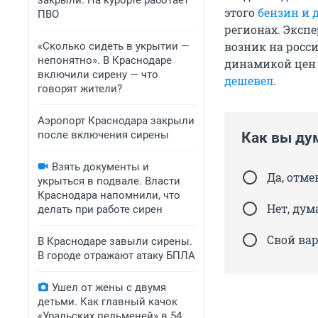
закрыли. На курорте работает
этого
бензин и 
ПВО
регионах. Эксп
возник на росс
«Сколько сидеть в укрытии —
непонятно». В Краснодаре
динамикой цен 
включили сирену — что
дешевел
.
говорят жители?
Аэропорт Краснодара закрыли
после включения сирены
Как вы дум
Взять документы и
Да, отм
укрыться в подвале. Власти
Краснодара напомнили, что
Нет, дум
делать при работе сирен
Свой ва
В Краснодаре завыли сирены.
В городе отражают атаку БПЛА
Ушел от жены с двумя
детьми. Как главный качок
«Уральских пельменей» в 54