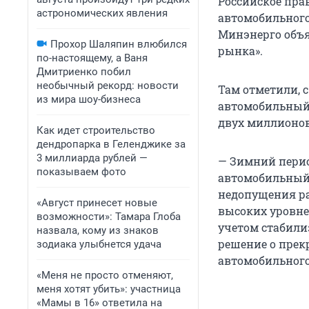
Российское пра
астрономических явления
автомобильного 
Минэнерго объя
Прохор Шаляпин влюбился
рынка».
по-настоящему, а Ваня
Дмитриенко побил
необычный рекорд: новости
Там отметили, 
из мира шоу-бизнеса
автомобильный 
двух миллионов
Как идет строительство
дендропарка в Геленджике за
3 миллиарда рублей —
— Зимний пери
показываем фото
автомобильный 
недопущения р
«Август принесет новые
высоких уровне
возможности»: Тамара Глоба
учетом стабили
назвала, кому из знаков
решение о прек
зодиака улыбнется удача
автомобильного
«Меня не просто отменяют,
меня хотят убить»: участница
«Мамы в 16» ответила на