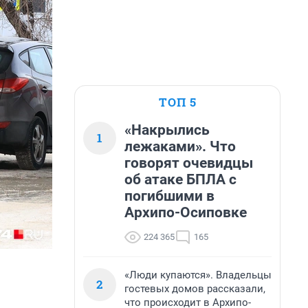
ТОП 5
«Накрылись
1
лежаками». Что
говорят очевидцы
об атаке БПЛА с
погибшими в
Архипо-Осиповке
224 365
165
«Люди купаются». Владельцы
2
гостевых домов рассказали,
что происходит в Архипо-