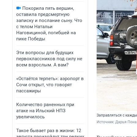
Покорила пять вершин,
оставила предсмертную
записку и послание сыну. Что
с телом Натальи
Наговициной, погибшей на
пике Победы
Эти вопросы для будущих
первоклассников под силу не
всем взрослым. А вам?
«Остаётся терпеть»: аэропорт в
Сочи открыт, что говорят
пассажиры
Количество раненных при
атаке на Ильский НПЗ
Заправляться с кажды
увеличилось
Источник: 
Дарья Пона 
Такое бывает раз в жизни: 12
августа произойдут три редких