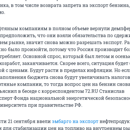
ка, в том числе возврата запрета на экспорт бензина,
мо.
фтяным компаниям в полном объеме вернули демпфе
предположить, что они взяли обязательства по сдер
нем рынке, значит снова можно разрешать экспорт. Р
жно было произойти, потому что Россия производит б
требляет. Основной спрос, который был летом и осень
хозработ, заканчивается. Скорее всего, ситуация будет 
й с ценами. Будут расти в пределах инфляции. Но есл
аполнения бюджета снова будут увеличивать налогов
фтяные компании, то тогда вопрос цен на бензин снов
ъяснил в беседе с корреспондентом 72.RU Станислав
сперт Фонда национальной энергетической безопасно
иверситета при правительстве РФ.
сти 21 сентября ввели
эмбарго на экспорт
нефтепродук
ли для стабилизации цен на топливо на внутреннем ры