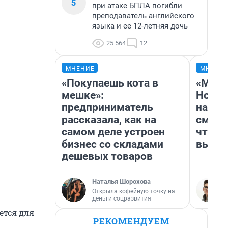
5
при атаке БПЛА погибли
преподаватель английского
языка и ее 12-летняя дочь
25 564
12
МНЕНИЕ
МНЕНИ
«Покупаешь кота в
«Мы в
мешке»:
Нолан
предприниматель
настр
рассказала, как на
смотр
самом деле устроен
чтобы
бизнес со складами
выгля
дешевых товаров
Наталья Шорохова
Открыла кофейную точку на
деньги соцразвития
ется для
РЕКОМЕНДУЕМ