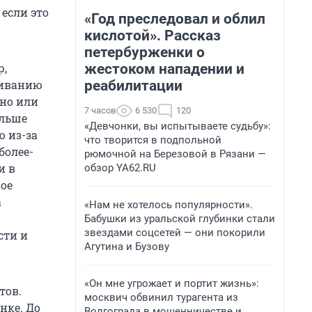
 если это
«Год преследовал и облил
кислотой». Рассказ
петербурженки о
жестоком нападении и
р,
реабилитации
живанию
ано или
7 часов
6 530
120
ольше
«Девчонки, вы испытываете судьбу»:
ю из-за
что творится в подпольной
более-
рюмочной на Березовой в Рязани —
и в
обзор YA62.RU
ое
а
«Нам не хотелось популярности».
Бабушки из уральской глубинки стали
звездами соцсетей — они покорили
сти и
Агутина и Бузову
«Он мне угрожает и портит жизнь»:
тов.
москвич обвинил турагента из
нке. До
Волгограда в мошенничестве и