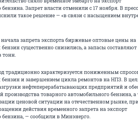
вительство сняло временное эмбарго на экспорт
бензина. Запрет власти отменили с 17 ноября. В прес
снили такое решение — «в связи с насыщением внутр
с начала запрета экспорта биржевые оптовые цены на
бензин существенно снизились, а запасы составляют
 тонн.
од традиционно характеризуется пониженным спросо
бензин и завершением цикла ремонтов на НПЗ. В цел
азгрузки нефтеперерабатывающих предприятий и обе
й производства товарного автомобильного бензина, а 
зации ценовой ситуации на отечественном рынке, пр
ращении действия временного запрета на экспорт
 бензина, — сообщили в Минэнерго.