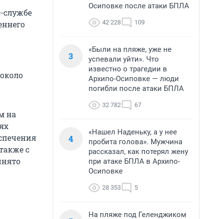
Осиповке после атаки БПЛА
с-службе
42 228
109
еннего
«Были на пляже, уже не
3
успевали уйти». Что
известно о трагедии в
 около
Архипо-Осиповке — люди
погибли после атаки БПЛА
32 782
67
м на
ях
«Нашел Наденьку, а у нее
спечения
4
пробита голова». Мужчина
также с
рассказал, как потерял жену
инято
при атаке БПЛА в Архипо-
Осиповке
28 353
5
На пляже под Геленджиком