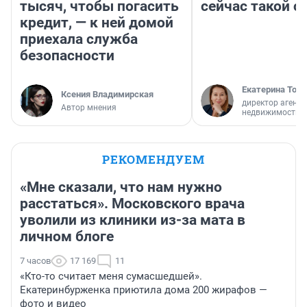
тысяч, чтобы погасить
сейчас такой 
кредит, — к ней домой
приехала служба
безопасности
Екатерина Торо
Ксения Владимирская
директор агентс
Автор мнения
недвижимости
РЕКОМЕНДУЕМ
«Мне сказали, что нам нужно
расстаться». Московского врача
уволили из клиники из-за мата в
личном блоге
7 часов
17 169
11
«Кто-то считает меня сумасшедшей».
Екатеринбурженка приютила дома 200 жирафов —
фото и видео