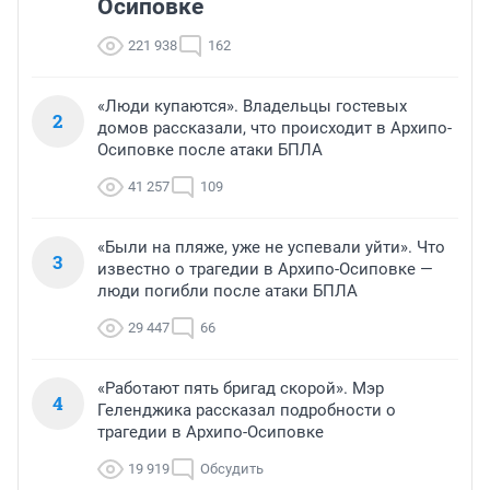
Осиповке
221 938
162
«Люди купаются». Владельцы гостевых
2
домов рассказали, что происходит в Архипо-
Осиповке после атаки БПЛА
41 257
109
«Были на пляже, уже не успевали уйти». Что
3
известно о трагедии в Архипо-Осиповке —
люди погибли после атаки БПЛА
29 447
66
«Работают пять бригад скорой». Мэр
4
Геленджика рассказал подробности о
трагедии в Архипо-Осиповке
19 919
Обсудить