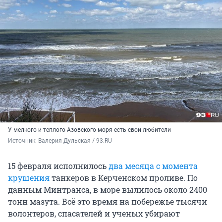
У мелкого и теплого Азовского моря есть свои любители
Источник: 
Валерия Дульская / 93.RU
15 февраля исполнилось
два месяца с момента
крушения
танкеров в Керченском проливе. По
данным Минтранса, в море вылилось около 2400
тонн мазута. Всё это время на побережье тысячи
волонтеров, спасателей и ученых убирают