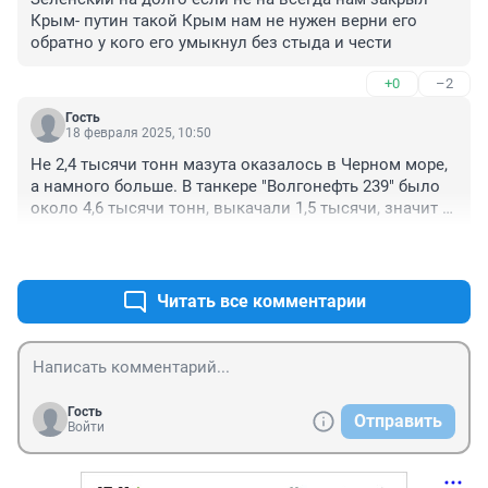
Крым- путин такой Крым нам не нужен верни его 
обратно у кого его умыкнул без стыда и чести
+0
–2
Гость
18 февраля 2025, 10:50
Не 2,4 тысячи тонн мазута оказалось в Черном море, 
а намного больше. В танкере "Волгонефть 239" было 
около 4,6 тысячи тонн, выкачали 1,5 тысячи, значит 
вылилось в море 3,1 тысячи тонн. Сколько утекло из 
+3
–0
танкера "Волгонефть 212" неизестно, поскольку он 
затонул, но количество вполне сопоставимо. 
Поэтому ущерб необходимо учитывать исходя из 
Читать все комментарии
этого количества.
Гость
Отправить
Войти