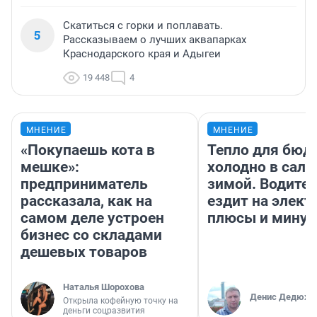
Скатиться с горки и поплавать.
5
Рассказываем о лучших аквапарках
Краснодарского края и Адыгеи
19 448
4
МНЕНИЕ
МНЕНИЕ
«Покупаешь кота в
Тепло для бюд
мешке»:
холодно в сало
предприниматель
зимой. Водител
рассказала, как на
ездит на элект
самом деле устроен
плюсы и мину
бизнес со складами
дешевых товаров
Наталья Шорохова
Денис Дедюхи
Открыла кофейную точку на
деньги соцразвития