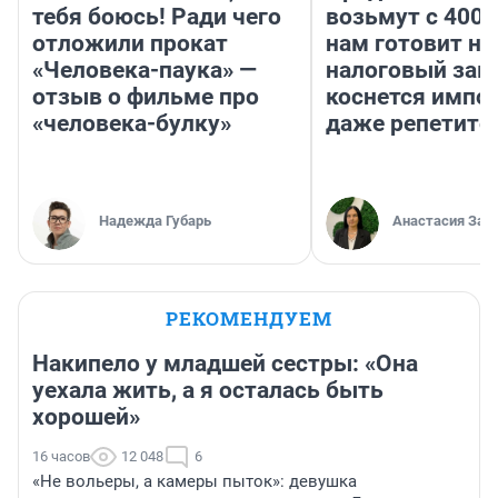
тебя боюсь! Ради чего
возьмут с 4000
отложили прокат
нам готовит н
«Человека-паука» —
налоговый зако
отзыв о фильме про
коснется импор
«человека-булку»
даже репетито
Надежда Губарь
Анастасия Зав
РЕКОМЕНДУЕМ
Накипело у младшей сестры: «Она
уехала жить, а я осталась быть
хорошей»
16 часов
12 048
6
«Не вольеры, а камеры пыток»: девушка