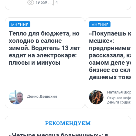
19 559
4
МНЕНИЕ
МНЕНИЕ
Тепло для бюджета, но
«Покупаешь ко
холодно в салоне
мешке»:
зимой. Водитель 13 лет
предпринимат
ездит на электрокаре:
рассказала, как
плюсы и минусы
самом деле ус
бизнес со скл
дешевых това
Наталья Шорох
Денис Дедюхин
Открыла кофейн
деньги соцразв
РЕКОМЕНДУЕМ
«Четыре месяца больничных»: в