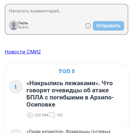
Гость
Отправить
Войти
Новости СМИ2
ТОП 5
«Накрылись лежаками». Что
1
говорят очевидцы об атаке
БПЛА с погибшими в Архипо-
Осиповке
222 994
162
«Люди купаются». Владельцы гостевых