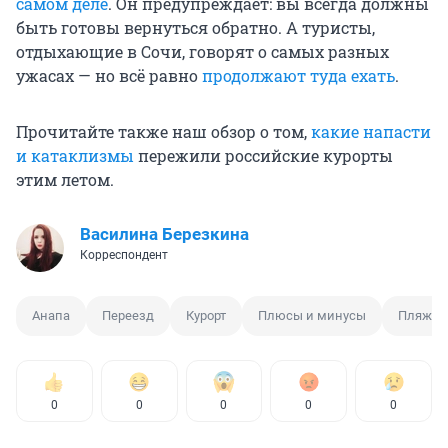
самом деле
. Он предупреждает: вы всегда должны
быть готовы вернуться обратно. А туристы,
отдыхающие в Сочи, говорят о самых разных
ужасах — но всё равно
продолжают туда ехать
.
Прочитайте также наш обзор о том,
какие напасти
и катаклизмы
пережили российские курорты
этим летом.
Василина Березкина
Корреспондент
Анапа
Переезд
Курорт
Плюсы и минусы
Пляж
0
0
0
0
0