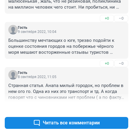
малюсенькая , жаль, что не резиновая, поликлиника 
на миллион человек чего стоит. Ни пробиться, ни 
записаться, ни качественное лечение получить. Про 
+0
–0
мед.обслуживание вообще молчу, это отдельная тема.
Гость
9 сентября 2022, 10:04
Большинству мечтающих о юге, трезво подойти к 
оценке состояния городов на побережье чёрного 
моря мешают восторженные отзывы туристов 
впервые познавших курортные прелести. Нужно 
+0
–0
каждому страждущему приехать несколько раз и в 
разное время года, что бы получилась полная 
Гость
картина. Например о том, что некуда деться от 
8 сентября 2022, 11:05
вездесущей сырости и сильного ветра с моря в 
Странная статья. Анапа милый городок, но проблем в 
зимний период, да такого, что невозможно 
нем ого го. Одна из них это транспорт и тд. А когда 
элемертарно высушить постельное белье. Или от 
говорят что с чиновниками нет проблем ( а по факту 
летнего зной, который половина приезжих называют 
власть в городе мягко говоря слабая ), то мысли 
убийственным. Жкх это отдельная, лебединое песня, 
+0
–0
приходят, а не заказная ли ? Поставить флаг шток 
хроническая нехватка воды и электричества. Если ко 
новый в центре, и не видеть трех грязных флагов на 
всему этому готовы и ничто не смущает, милости 
стыке ул. Крестьянской и ул. Крымской, так что без 
Читать все комментарии
просим!)))
комментариев 😞😢