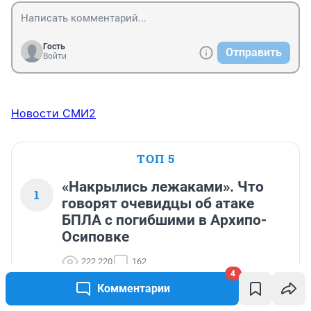
Гость
Отправить
Войти
Новости СМИ2
ТОП 5
«Накрылись лежаками». Что
1
говорят очевидцы об атаке
БПЛА с погибшими в Архипо-
Осиповке
222 220
162
4
Комментарии
«Люди купаются». Владельцы гостевых
2