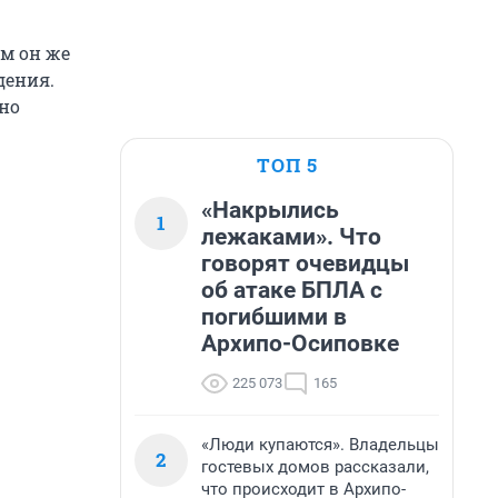
м он же
дения.
но
ТОП 5
«Накрылись
1
лежаками». Что
говорят очевидцы
об атаке БПЛА с
погибшими в
Архипо-Осиповке
225 073
165
«Люди купаются». Владельцы
2
гостевых домов рассказали,
что происходит в Архипо-