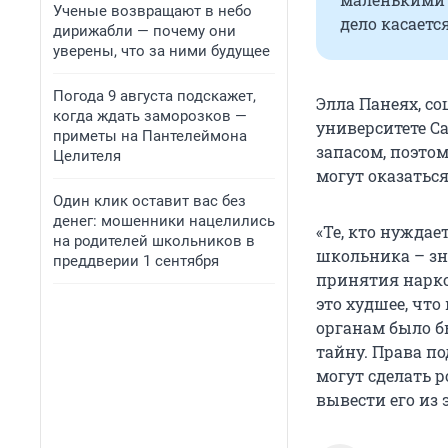
Ученые возвращают в небо
дело касаетс
дирижабли — почему они
уверены, что за ними будущее
Погода 9 августа подскажет,
Элла Панеях, с
когда ждать заморозков —
университете Са
приметы на Пантелеймона
запасом, поэто
Целителя
могут оказаться
Один клик оставит вас без
денег: мошенники нацелились
«Те, кто нужда
на родителей школьников в
школьника – зн
преддверии 1 сентября
принятия нарко
это худшее, чт
органам было б
тайну. Права по
могут сделать р
вывести его из 