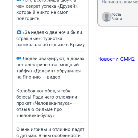
«Это всего лишь шоу»: в
чем секрет успеха «Друзей»,
который никто не смог
Гость
повторить
Войти
«За неделю две ночи были
страшные»: туристка
рассказала об отдыхе в Крыму
Людей эвакуируют, в домах
Новости СМИ2
нет электричества: мощный
тайфун «Долфин» обрушился
на Японию — видео
Колобок-колобок, я тебя
боюсь! Ради чего отложили
прокат «Человека-паука» —
отзыв о фильме про
«человека-булку»
Очень игривы и отлично ладят
с детьми. В чём особенности