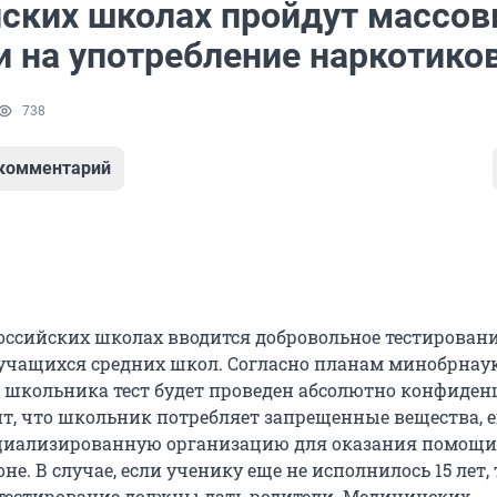
йских школах пройдут массо
и на употребление наркотико
738
 комментарий
российских школах вводится добровольное тестировани
учащихся средних школ. Согласно планам минобрнаук
я школьника тест будет проведен абсолютно конфиден
ит, что школьник потребляет запрещенные вещества, е
циализированную организацию для оказания помощи
оне. В случае, если ученику еще не исполнилось 15 лет, 
о тестирование должны дать родители. Медицинских