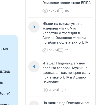
Осиповке после атаки БПЛА
42 494
109
«Были на пляже, уже не
3
успевали уйти». Что
известно о трагедии в
Архипо-Осиповке — люди
погибли после атаки БПЛА
димо
33 404
67
«Нашел Наденьку, а у нее
4
пробита голова». Мужчина
рошлый
рассказал, как потерял жену
при атаке БПЛА в Архипо-
Осиповке
бя
30 254
5
ебуют?
На пляже под Геленджиком
 если