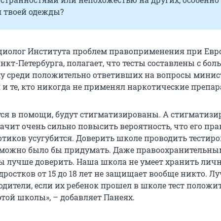
я твоей одежды?
оциолог Института проблем правоприменения при Ев
нкт-Петербурга, полагает, что тесты составлены с бо
му среди положительно ответивших на вопросы минис
 и те, кто никогда не применял наркотические препар
ется в помощи, будут стигматизированы. А стигматизи
ачит очень сильно повысить вероятность, что его пр
тиков усугубится. Доверить школе проводить тестиро
о можно было бы придумать. Даже правоохранительны
ы лучше доверить. Наша школа не умеет хранить лич
дростков от 15 до 18 лет не защищает вообще никто. Лу
одители, если их ребенок прошел в школе тест положит
этой школы», – добавляет Панеях.