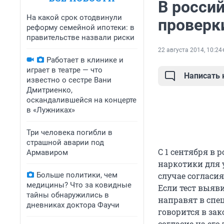
В росси
На какой срок отодвинули
проверк
реформу семейной ипотеки: в
правительстве назвали риски
22 августа 2014, 10:24
Работает в клинике и
играет в театре — что
Написать
известно о сестре Вани
Дмитриенко,
оскандалившейся на концерте
в «Лужниках»
Три человека погибли в
страшной аварии под
С 1 сентября в 
Армавиром
наркотики для 
Больше политики, чем
случае согласи
медицины? Что за ковидные
Если тест выяв
тайны обнаружились в
направят в спе
дневниках доктора Фаучи
говорится в зак
согласие на ег