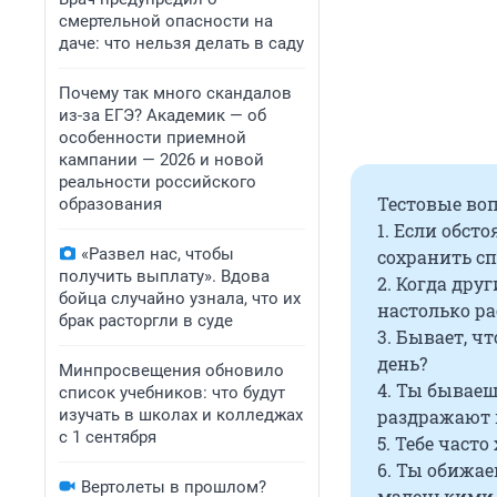
смертельной опасности на
даче: что нельзя делать в саду
Почему так много скандалов
из-за ЕГЭ? Академик — об
особенности приемной
кампании — 2026 и новой
реальности российского
Тестовые во
образования
1. Если обст
«Развел нас, чтобы
сохранить сп
получить выплату». Вдова
2. Когда дру
бойца случайно узнала, что их
настолько ра
брак расторгли в суде
3. Бывает, ч
день?
Минпросвещения обновило
4. Ты бывае
список учебников: что будут
изучать в школах и колледжах
раздражают 
с 1 сентября
5. Тебе част
6. Ты обижае
Вертолеты в прошлом?
маленькими 