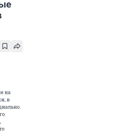
вые
в
е на
и, в
циально.
го
,
то