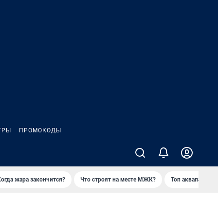
ГРЫ
ПРОМОКОДЫ
Когда жара закончится?
Что строят на месте МЖК?
Топ аквапарков 