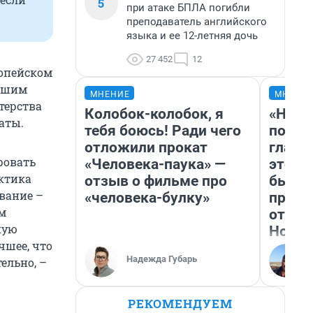
5
при атаке БПЛА погибли
преподаватель английского
языка и ее 12-летняя дочь
27 452
12
ропейском
льшим
МНЕНИЕ
МНЕНИ
терства
Колобок-колобок, я
«Нико
аты.
тебя боюсь! Ради чего
побед
отложили прокат
главн
ровать
«Человека-паука» —
этого
актика
отзыв о фильме про
бьет 
вание –
«человека-булку»
прока
м
отзыв
ную
Нолан
чшее, что
Надежда Губарь
ельно, –
РЕКОМЕНДУЕМ