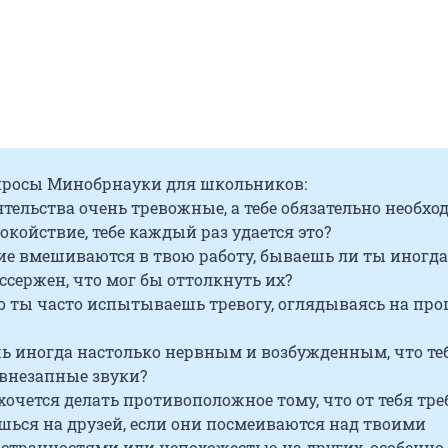
просы Минобрнауки для школьников:
оятельства очень тревожные, а тебе обязательно необхо
окойствие, тебе каждый раз удается это?
гие вмешиваются в твою работу, бываешь ли ты иногда
ссержен, что мог бы оттолкнуть их?
то ты часто испытываешь тревогу, оглядываясь на п
шь иногда настолько нервным и возбужденным, что те
внезапные звуки?
о хочется делать противоположное тому, что от тебя тр
шься на друзей, если они посмеиваются над твоими
странностями или непохожестью на других, особенно