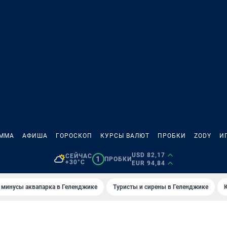
АММА
АФИША
ГОРОСКОП
КУРСЫ ВАЛЮТ
ПРОБКИ
ZODY
И
USD 82,17
СЕЙЧАС
1
ПРОБКИ
+30°C
EUR 94,84
 минусы аквапарка в Геленджике
Туристы и сирены в Геленджике