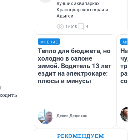
лучших аквапарках
Краснодарского края и
Адыгеи
19 510
4
МНЕНИЕ
МНЕНИ
Тепло для бюджета, но
Насле
холодно в салоне
чудом
зимой. Водитель 13 лет
транс
ездит на электрокаре:
разне
плюсы и минусы
совет
я
 ходить
Денис Дедюхин
РЕКОМЕНДУЕМ