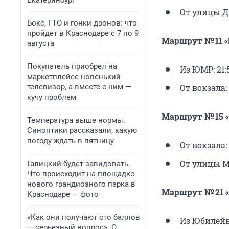
Екатеринбург
От улицы Ди
Бокс, ГТО и гонки дронов: что
пройдет в Краснодаре с 7 по 9
Маршрут № 11 «
августа
Покупатель приобрел на
Из ЮМР: 21:5
маркетплейсе новенький
телевизор, а вместе с ним —
От вокзала: 
кучу проблем
Маршрут № 15 «
Температура выше нормы.
Синоптики рассказали, какую
погоду ждать в пятницу
От вокзала: 
От улицы Ме
Галицкий будет завидовать.
Что происходит на площадке
нового грандиозного парка в
Маршрут № 21 
Краснодаре — фото
«Как они получают сто баллов
Из Юбилейно
— серьезный вопрос». О