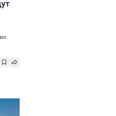
дут
чно