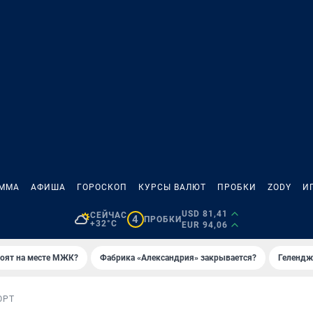
АММА
АФИША
ГОРОСКОП
КУРСЫ ВАЛЮТ
ПРОБКИ
ZODY
И
USD 81,41
СЕЙЧАС
4
ПРОБКИ
+32°C
EUR 94,06
роят на месте МЖК?
Фабрика «Александрия» закрывается?
Гелендж
ОРТ