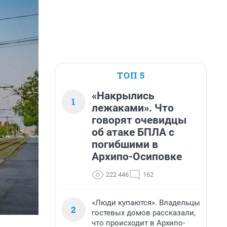
ТОП 5
«Накрылись
1
лежаками». Что
говорят очевидцы
об атаке БПЛА с
погибшими в
Архипо-Осиповке
222 446
162
«Люди купаются». Владельцы
2
гостевых домов рассказали,
что происходит в Архипо-