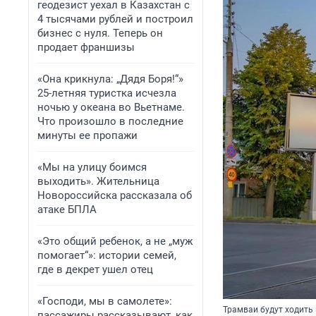
геодезист уехал в Казахстан с
4 тысячами рублей и построил
бизнес с нуля. Теперь он
продает франшизы
«Она крикнула: „Дядя Боря!“»
25-летняя туристка исчезла
ночью у океана во Вьетнаме.
Что произошло в последние
минуты ее пропажи
«Мы на улицу боимся
выходить». Жительница
Новороссийска рассказала об
атаке БПЛА
«Это общий ребенок, а не „муж
помогает“»: истории семей,
где в декрет ушел отец
«Господи, мы в самолете»:
Трамваи будут ходить
пассажиры рассказывают, как