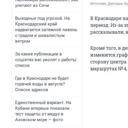
Источник: 
Дептранс Кр
улетают из Сочи
В Краснодаре н
Выходные под угрозой. На
Краснодарский край
переезд. Из-за 
надвигается затяжной ливень
рассказывали, 
с градом и шквалистым
ветром
Кроме того, в д
За какие публикации в
изменится граф
соцсетях вас уволят с работы:
сторону центра 
список
маршрутах № 4, 10,
Где в Краснодаре не будет
горячей воды в августе?
Список адресов
Единственный вариант. На
Кубани впервые показали
тест защиты от медуз в
Азовском море — фото