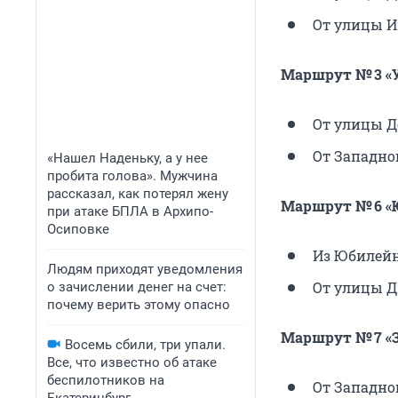
От улицы Ин
Маршрут № 3 «У
От улицы Дек
От Западного
«Нашел Наденьку, а у нее
пробита голова». Мужчина
рассказал, как потерял жену
Маршрут № 6 «
при атаке БПЛА в Архипо-
Осиповке
Из Юбилейно
Людям приходят уведомления
От улицы Ди
о зачислении денег на счет:
почему верить этому опасно
Маршрут № 7 «З
Восемь сбили, три упали.
Все, что известно об атаке
беспилотников на
От Западного