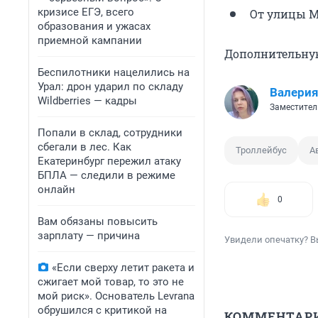
кризисе ЕГЭ, всего
От улицы Ме
образования и ужасах
приемной кампании
Дополнительну
Беспилотники нацелились на
Урал: дрон ударил по складу
Валерия
Wildberries — кадры
Заместител
Попали в склад, сотрудники
сбегали в лес. Как
Троллейбус
А
Екатеринбург пережил атаку
БПЛА — следили в режиме
онлайн
0
Вам обязаны повысить
зарплату — причина
Увидели опечатку? В
«Если сверху летит ракета и
сжигает мой товар, то это не
мой риск». Основатель Levrana
обрушился с критикой на
КОММЕНТАР