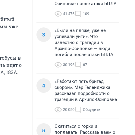
Осиповке после атаки БПЛА
41 476
109
вайный
 мы уже
«Были на пляже, уже не
3
успевали уйти». Что
известно о трагедии в
Архипо-Осиповке — люди
погибли после атаки БПЛА
тобусы в
чь идет о
30 196
67
4А, 183А.
«Работают пять бригад
4
скорой». Мэр Геленджика
рассказал подробности о
трагедии в Архипо-Осиповке
20 050
Обсудить
Скатиться с горки и
5
поплавать. Рассказываем о