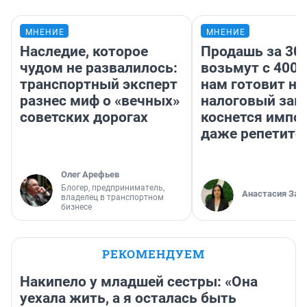
МНЕНИЕ
МНЕНИЕ
Наследие, которое
Продашь за 300
чудом не развалилось:
возьмут с 4000
транспортный эксперт
нам готовит н
разнес миф о «вечных»
налоговый зако
советских дорогах
коснется импор
даже репетито
Олег Арефьев
Блогер, предприниматель,
Анастасия Зав
владелец в транспортном
бизнесе
РЕКОМЕНДУЕМ
Накипело у младшей сестры: «Она
уехала жить, а я осталась быть