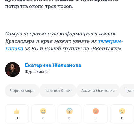
потерять около трех часов.
Самую оперативную информацию о жизни
Краснодара и края можно узнать из
телеграм-
канала
93.RU и нашей группы во «
ВКонтакте
».
Екатерина Железнова
Журналистка
Черное море
Горячий Ключ
Архипо-Осиповка
Туапси
0
0
0
0
0