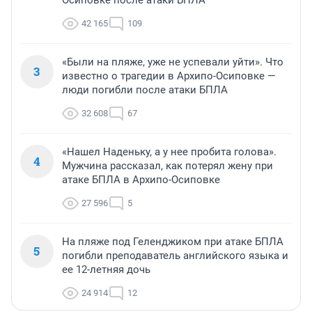
Осиповке после атаки БПЛА
42 165
109
«Были на пляже, уже не успевали уйти». Что
3
известно о трагедии в Архипо-Осиповке —
люди погибли после атаки БПЛА
32 608
67
«Нашел Наденьку, а у нее пробита голова».
4
Мужчина рассказал, как потерял жену при
атаке БПЛА в Архипо-Осиповке
27 596
5
На пляже под Геленджиком при атаке БПЛА
5
погибли преподаватель английского языка и
ее 12-летняя дочь
24 914
12