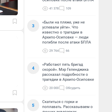
Осиповке после атаки БПЛА
41 378
109
«Были на пляже, уже не
3
успевали уйти». Что
известно о трагедии в
Архипо-Осиповке — люди
погибли после атаки БПЛА
29 764
66
«Работают пять бригад
4
скорой». Мэр Геленджика
рассказал подробности о
трагедии в Архипо-Осиповке
20 000
Обсудить
Скатиться с горки и
5
поплавать. Рассказываем о
лучших аквапарках