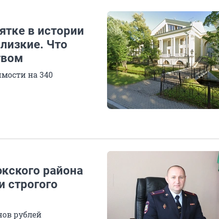
ятке в истории
лизкие. Что
твом
имости на 340
кского района
и строгого
нов рублей