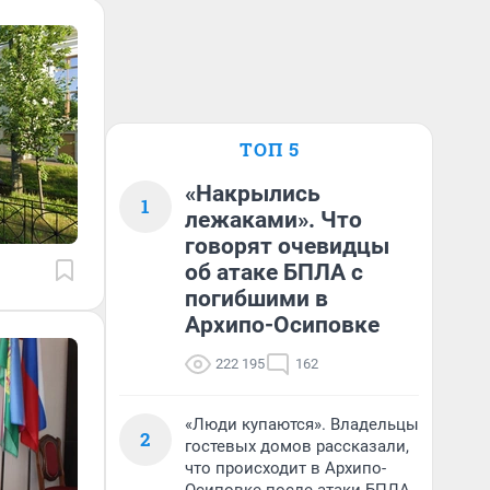
ТОП 5
«Накрылись
1
лежаками». Что
говорят очевидцы
об атаке БПЛА с
погибшими в
Архипо-Осиповке
222 195
162
«Люди купаются». Владельцы
2
гостевых домов рассказали,
что происходит в Архипо-