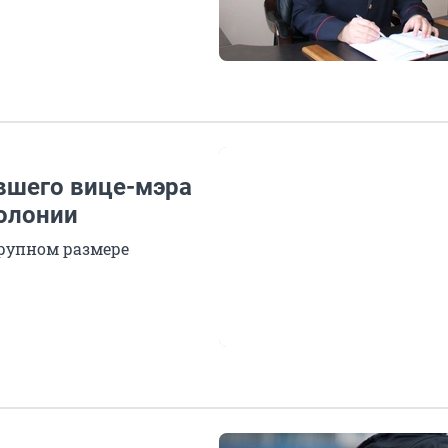
вшего вице-мэра
колонии
крупном размере