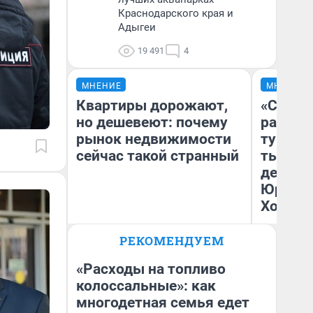
Краснодарского края и
Адыгеи
19 491
4
МНЕНИЕ
МНЕНИЕ
Квартиры дорожают,
«Сливо
но дешевеют: почему
разоча
рынок недвижимости
турист
сейчас такой странный
тысяч,
день гу
Юрског
Хогвар
РЕКОМЕНДУЕМ
Екатерина Торопова
Ян
директор агентства
недвижимости
«Расходы на топливо
колоссальные»: как
многодетная семья едет