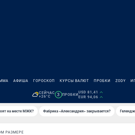
АММА
АФИША
ГОРОСКОП
КУРСЫ ВАЛЮТ
ПРОБКИ
ZODY
И
USD 81,41
СЕЙЧАС
3
ПРОБКИ
+26°C
EUR 94,06
роят на месте МЖК?
Фабрика «Александрия» закрывается?
Гелендж
ОМ РАЗМЕРЕ