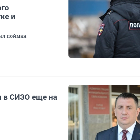
ого
ке и
был пойман
я в СИЗО еще на