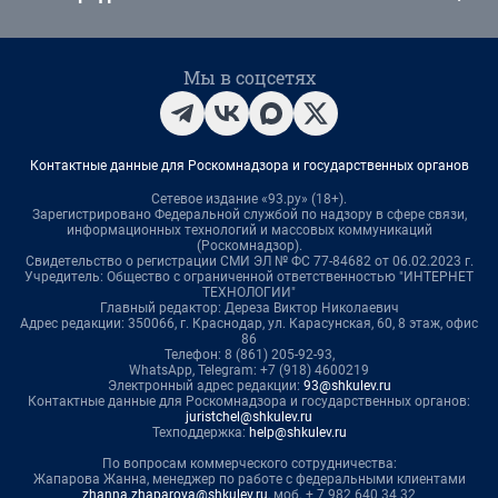
Мы в соцсетях
Контактные данные для Роскомнадзора и государственных органов
Сетевое издание «93.ру» (18+).
Зарегистрировано Федеральной службой по надзору в сфере связи,
информационных технологий и массовых коммуникаций
(Роскомнадзор).
Свидетельство о регистрации СМИ ЭЛ № ФС 77-84682 от 06.02.2023 г.
Учредитель: Общество с ограниченной ответственностью "ИНТЕРНЕТ
ТЕХНОЛОГИИ"
Главный редактор: Дереза Виктор Николаевич
Адрес редакции: 350066, г. Краснодар, ул. Карасунская, 60, 8 этаж, офис
86
Телефон: 8 (861) 205-92-93,
WhatsApp, Telegram: +7 (918) 4600219
Электронный адрес редакции:
93@shkulev.ru
Контактные данные для Роскомнадзора и государственных органов:
juristchel@shkulev.ru
Техподдержка:
help@shkulev.ru
По вопросам коммерческого сотрудничества:
Жапарова Жанна, менеджер по работе с федеральными клиентами
zhanna.zhaparova@shkulev.ru
, моб. + 7 982 640 34 32