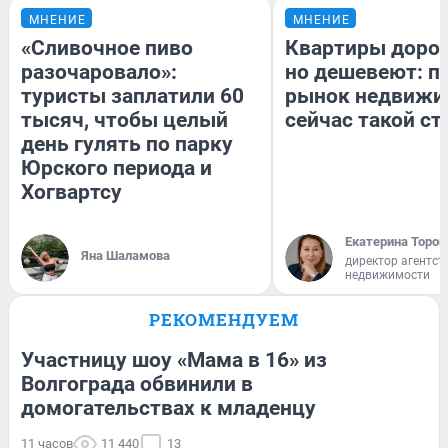
МНЕНИЕ
МНЕНИЕ
«Сливочное пиво
Квартиры доро
разочаровало»:
но дешевеют: п
туристы заплатили 60
рынок недвижи
тысяч, чтобы целый
сейчас такой с
день гулять по парку
Юрского периода и
Хогвартсу
Екатерина Тороп
Яна Шаламова
директор агентст
недвижимости
РЕКОМЕНДУЕМ
Участницу шоу «Мама в 16» из
Волгограда обвинили в
домогательствах к младенцу
11 часов
11 440
13