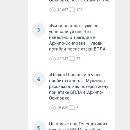
Осиповке после атаки БПЛА
42 097
109
«Были на пляже, уже не
3
успевали уйти». Что
известно о трагедии в
Архипо-Осиповке — люди
погибли после атаки БПЛА
32 247
67
«Нашел Наденьку, а у нее
4
пробита голова». Мужчина
рассказал, как потерял жену
при атаке БПЛА в Архипо-
Осиповке
26 839
5
На пляже под Геленджиком
5
при атаке БПЛА погибли