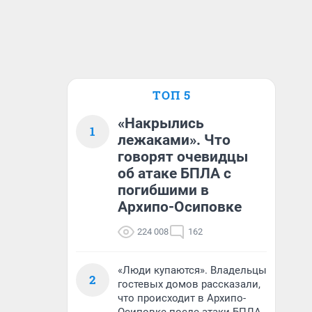
ТОП 5
«Накрылись
1
лежаками». Что
говорят очевидцы
об атаке БПЛА с
погибшими в
Архипо-Осиповке
224 008
162
«Люди купаются». Владельцы
2
гостевых домов рассказали,
что происходит в Архипо-