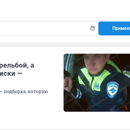
Примен
рельбой, а
иски —
— подборка, которую