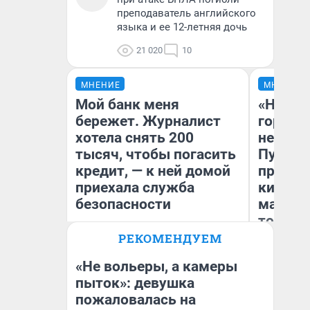
преподаватель английского
языка и ее 12-летняя дочь
21 020
10
МНЕНИЕ
МНЕНИЕ
Мой банк меня
«Нет н
бережет. Журналист
городов
хотела снять 200
недофи
тысяч, чтобы погасить
Путеше
кредит, — к ней домой
проеха
приехала служба
киломе
безопасности
машине
того
РЕКОМЕНДУЕМ
Ксения Владимирская
Ек
Автор мнения
«Не вольеры, а камеры
пыток»: девушка
пожаловалась на