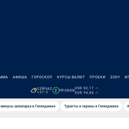
АММА
АФИША
ГОРОСКОП
КУРСЫ ВАЛЮТ
ПРОБКИ
ZODY
И
USD 82,17
СЕЙЧАС
2
ПРОБКИ
+31°C
EUR 94,84
 минусы аквапарка в Геленджике
Туристы и сирены в Геленджике