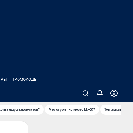
ГРЫ
ПРОМОКОДЫ
Когда жара закончится?
Что строят на месте МЖК?
Топ аквапарков 