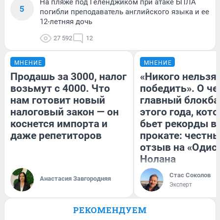
На пляже под Геленджиком при атаке БПЛА
5
погибли преподаватель английского языка и ее
12-летняя дочь
27 592
12
МНЕНИЕ
МНЕНИЕ
Продашь за 3000, налог
«Никого нельзя
возьмут с 4000. Что
победить». О ч
нам готовит новый
главный блокба
налоговый закон — он
этого года, кот
коснется импорта и
бьет рекорды в
даже репетиторов
прокате: честн
отзыв на «Одис
Нолана
Стас Соколов
Анастасия Завгородняя
Эксперт
РЕКОМЕНДУЕМ