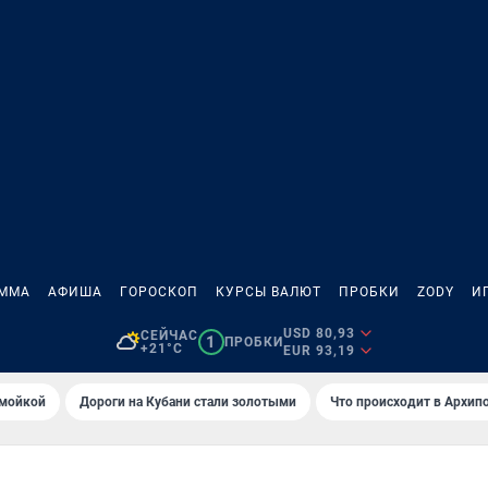
АММА
АФИША
ГОРОСКОП
КУРСЫ ВАЛЮТ
ПРОБКИ
ZODY
И
USD 80,93
СЕЙЧАС
1
ПРОБКИ
+21°C
EUR 93,19
омойкой
Дороги на Кубани стали золотыми
Что происходит в Архип