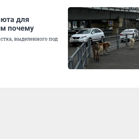
июта для
ем почему
астка, выделенного под