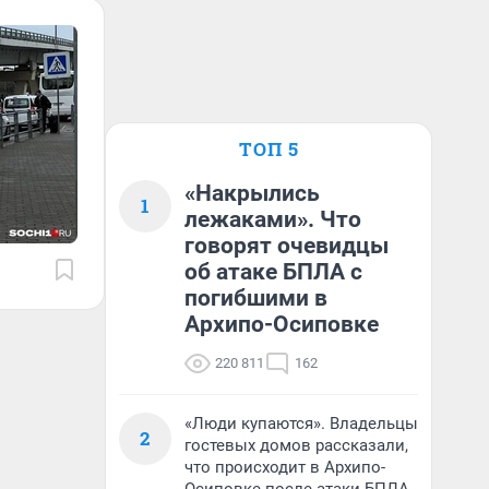
ТОП 5
«Накрылись
1
лежаками». Что
говорят очевидцы
об атаке БПЛА с
погибшими в
Архипо-Осиповке
220 811
162
«Люди купаются». Владельцы
2
гостевых домов рассказали,
что происходит в Архипо-