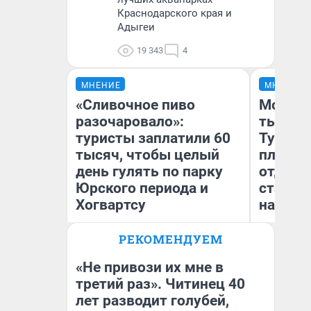
Краснодарского края и
Адыгеи
19 343
4
МНЕНИЕ
МНЕНИЕ
«Сливочное пиво
Море и 
разочаровало»:
тысяч 
туристы заплатили 60
Турист
тысяч, чтобы целый
плюсах
день гулять по парку
отдыха
Юрского периода и
стало д
Хогвартсу
насто
РЕКОМЕНДУЕМ
Яна Шаламова
Кс
«Не привози их мне в
третий раз». Читинец 40
лет разводит голубей,