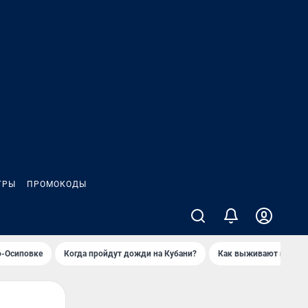
ГРЫ
ПРОМОКОДЫ
о-Осиповке
Когда пройдут дожди на Кубани?
Как выживают продавц