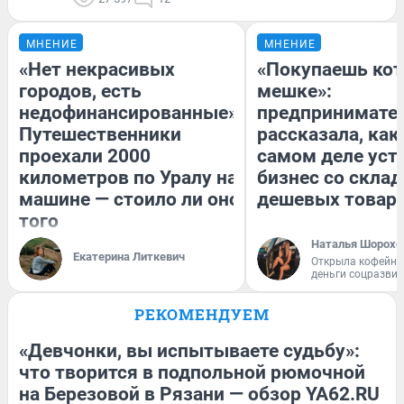
МНЕНИЕ
МНЕНИЕ
«Нет некрасивых
«Покупаешь кот
городов, есть
мешке»:
недофинансированные».
предпринимате
Путешественники
рассказала, как
проехали 2000
самом деле уст
километров по Уралу на
бизнес со скла
машине — стоило ли оно
дешевых товар
того
Наталья Шорохо
Екатерина Литкевич
Открыла кофейну
деньги соцразви
РЕКОМЕНДУЕМ
«Девчонки, вы испытываете судьбу»:
что творится в подпольной рюмочной
на Березовой в Рязани — обзор YA62.RU