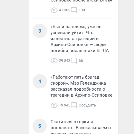
Осиповке после атаки БПЛА
41 302
109
«Были на пляже, уже не
3
успевали уйти». Что
известно о трагедии в
Архипо-Осиповке — люди
погибли после атаки БПЛА
29 543
66
«Работают пять бригад
4
скорой». Мэр Геленджика
рассказал подробности о
трагедии в Архипо-Осиповке
19 945
Обсудить
Скатиться с горки и
5
поплавать. Рассказываем о
лучших аквапарках