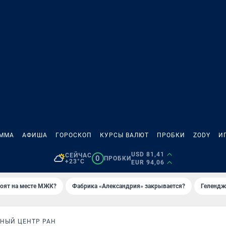
АММА
АФИША
ГОРОСКОП
КУРСЫ ВАЛЮТ
ПРОБКИ
ZODY
И
USD 81,41
СЕЙЧАС
0
ПРОБКИ
+23°C
EUR 94,06
роят на месте МЖК?
Фабрика «Александрия» закрывается?
Гелендж
НЫЙ ЦЕНТР РАН