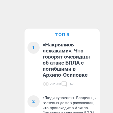
ТОП 5
«Накрылись
1
лежаками». Что
говорят очевидцы
об атаке БПЛА с
погибшими в
Архипо-Осиповке
222 035
162
«Люди купаются». Владельцы
2
гостевых домов рассказали,
что происходит в Архипо-