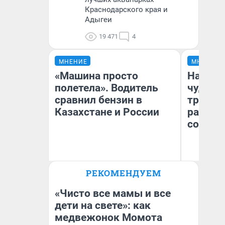
Краснодарского края и
Адыгеи
19 471
4
МНЕНИЕ
МНЕНИЕ
«Машина просто
Наслед
полетела». Водитель
чудом 
сравнил бензин в
трансп
Казахстане и России
разнес
советс
Ол
РЕКОМЕНДУЕМ
Бл
Анатолий Кузнецов
вл
би
«Чисто все мамы и все
дети на свете»: как
медвежонок Момота