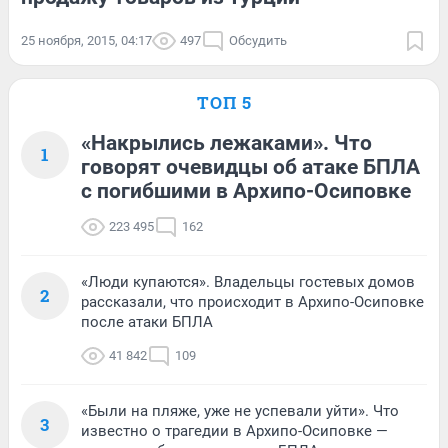
25 ноября, 2015, 04:17
497
Обсудить
ТОП 5
«Накрылись лежаками». Что
1
говорят очевидцы об атаке БПЛА
с погибшими в Архипо-Осиповке
223 495
162
«Люди купаются». Владельцы гостевых домов
2
рассказали, что происходит в Архипо-Осиповке
после атаки БПЛА
41 842
109
«Были на пляже, уже не успевали уйти». Что
3
известно о трагедии в Архипо-Осиповке —