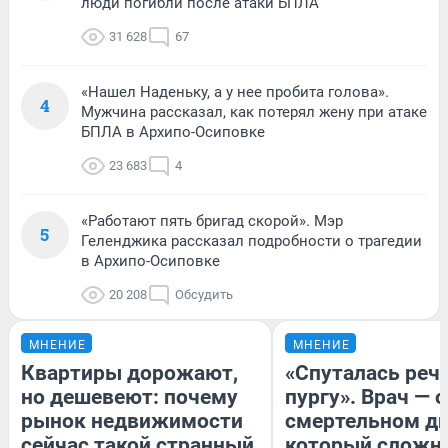
люди погибли после атаки БПЛА
31 628
67
«Нашел Наденьку, а у нее пробита голова».
4
Мужчина рассказал, как потерял жену при атаке
БПЛА в Архипо-Осиповке
23 683
4
«Работают пять бригад скорой». Мэр
5
Геленджика рассказал подробности о трагедии
в Архипо-Осиповке
20 208
Обсудить
МНЕНИЕ
МНЕНИЕ
Квартиры дорожают,
«Спуталась речь
но дешевеют: почему
пургу». Врач — о
рынок недвижимости
смертельном ди
сейчас такой странный
который сложн