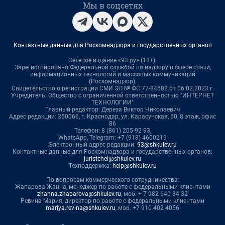
Мы в соцсетях
Контактные данные для Роскомнадзора и государственных органов
Сетевое издание «93.ру» (18+).
Зарегистрировано Федеральной службой по надзору в сфере связи,
информационных технологий и массовых коммуникаций
(Роскомнадзор).
Свидетельство о регистрации СМИ ЭЛ № ФС 77-84682 от 06.02.2023 г.
Учредитель: Общество с ограниченной ответственностью "ИНТЕРНЕТ
ТЕХНОЛОГИИ"
Главный редактор: Дереза Виктор Николаевич
Адрес редакции: 350066, г. Краснодар, ул. Карасунская, 60, 8 этаж, офис
86
Телефон: 8 (861) 205-92-93,
WhatsApp, Telegram: +7 (918) 4600219
Электронный адрес редакции:
93@shkulev.ru
Контактные данные для Роскомнадзора и государственных органов:
juristchel@shkulev.ru
Техподдержка:
help@shkulev.ru
По вопросам коммерческого сотрудничества:
Жапарова Жанна, менеджер по работе с федеральными клиентами
zhanna.zhaparova@shkulev.ru
, моб. + 7 982 640 34 32
Ревина Мария, директор по работе с федеральными клиентами
mariya.revina@shkulev.ru
, моб. +7 910 402 4056