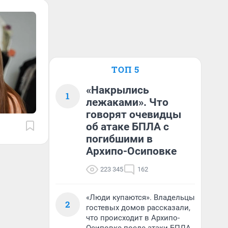
ТОП 5
«Накрылись
1
лежаками». Что
говорят очевидцы
об атаке БПЛА с
погибшими в
Архипо-Осиповке
223 345
162
«Люди купаются». Владельцы
2
гостевых домов рассказали,
что происходит в Архипо-