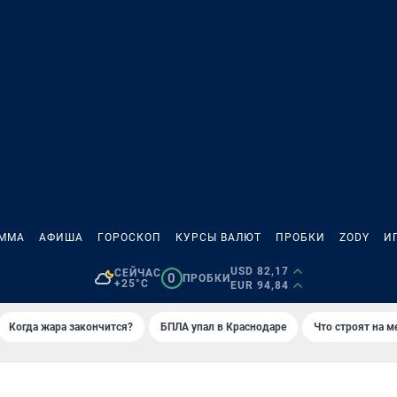
АММА
АФИША
ГОРОСКОП
КУРСЫ ВАЛЮТ
ПРОБКИ
ZODY
И
USD 82,17
СЕЙЧАС
0
ПРОБКИ
+25°C
EUR 94,84
Когда жара закончится?
БПЛА упал в Краснодаре
Что строят на 