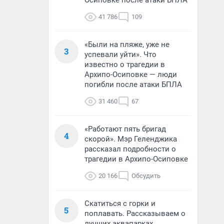
Осиповке после атаки БПЛА
41 786
109
«Были на пляже, уже не
3
успевали уйти». Что
известно о трагедии в
Архипо-Осиповке — люди
погибли после атаки БПЛА
31 460
67
«Работают пять бригад
4
скорой». Мэр Геленджика
рассказал подробности о
трагедии в Архипо-Осиповке
20 166
Обсудить
Скатиться с горки и
5
поплавать. Рассказываем о
лучших аквапарках