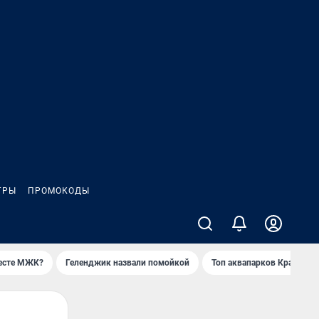
ГРЫ
ПРОМОКОДЫ
месте МЖК?
Геленджик назвали помойкой
Топ аквапарков Краснода