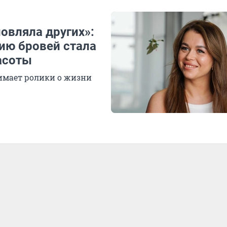
новляла других»:
ию бровей стала
асоты
нимает ролики о жизни