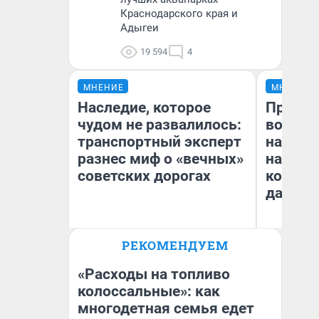
Краснодарского края и
Адыгеи
19 594
4
МНЕНИЕ
МНЕНИЕ
Наследие, которое
Продаш
чудом не развалилось:
возьмут
транспортный эксперт
нам го
разнес миф о «вечных»
налого
советских дорогах
коснет
даже р
Олег Арефьев
РЕКОМЕНДУЕМ
Блогер, предприниматель,
Ан
владелец в транспортном
бизнесе
«Расходы на топливо
колоссальные»: как
многодетная семья едет