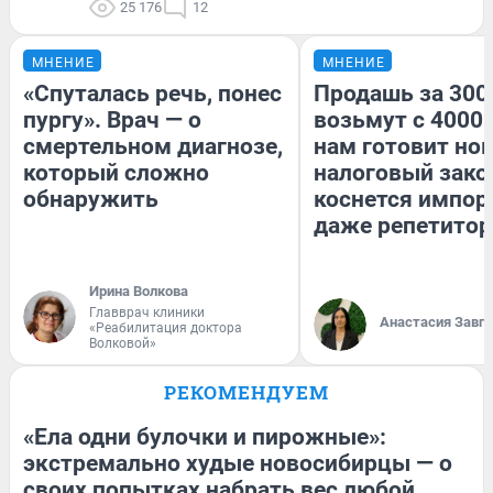
25 176
12
МНЕНИЕ
МНЕНИЕ
«Спуталась речь, понес
Продашь за 3000
пургу». Врач — о
возьмут с 4000.
смертельном диагнозе,
нам готовит но
который сложно
налоговый зако
обнаружить
коснется импор
даже репетитор
Ирина Волкова
Главврач клиники
Анастасия Завг
«Реабилитация доктора
Волковой»
РЕКОМЕНДУЕМ
«Ела одни булочки и пирожные»:
экстремально худые новосибирцы — о
своих попытках набрать вес любой